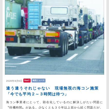
New!!
物流ニュース
2026年8月6日
違う違うそれじゃない 現場無視の海コン施策
「今でも平均２～３時間は待つ」
海コン事業者にとって、顕在化しているのに解決しがたい問題に
〝待機時間〟がある。少なくとも３０年以上前から続く問題だが、