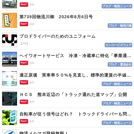
New!!
8/6
ブログ・物流ニュース
第739回物流川柳 2026年8月6日号
New!!
8/6
ブログ・物流川柳
プロドライバーのためのユニフォーム
【PR】
カンコービズウェア
ヘイワオートサービス 冷凍・冷蔵車に特化「事業通じ貢献目指す」
New!!
8/6
ブログ・運送会社
適正原価 実車率５０%を見直し、標準的運賃の半値の恐れも
New!!
8/5
ブログ・物流ニュース
ＨＣＳ 熊本近辺の「トラック通れた道マップ」公開
New!!
8/5
ブログ・物流ニュース
自転車が従う信号はどれ？ トラックドライバーも問われる認識
New!!
8/5
ブログ・物流ニュース
物流メルマガ登録無料！