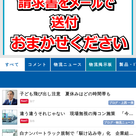
すべて
コメント
物流ニュース
物流掲示板
製品・I
子ども飛び出し注意 夏休みはどの時間帯も
New!!
8/7
ブログ・上西 一美
違う違うそれじゃない 現場無視の海コン施策 「今でも平均２～３時間は待つ」
New!!
8/6
ブログ・物流ニュース
白ナンバートラック規制で「駆け込み寺」化 企業組合が入会基準を見直しへ