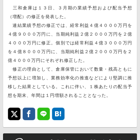
三和倉庫は１３日、３月期の業績予想および配当予想
（増配）の修正を発表した。
連結業績予想の修正では、経常利益４億４０００万円を
４億９０００万円に、当期純利益２億２０００万円を２億
４０００万円に修正。個別では経常利益４億３０００万円
を４億８０００万円に、当期純利益２億２０００万円を２
億４０００万円にそれぞれ修正した。
修正の理由として、倉庫保管において数量・残高ともに
予想以上に増加し、業務効率化の推進などにより堅調に推
移した結果としている。これに伴い、１株あたりの配当予
想を期末、年間は１円増額されることとなった。