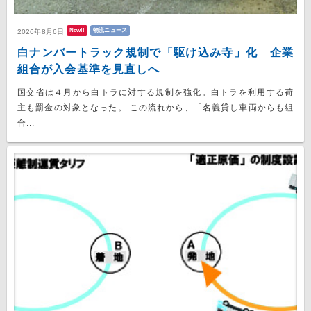
New!!
物流ニュース
2026年8月6日
白ナンバートラック規制で「駆け込み寺」化 企業
組合が入会基準を見直しへ
国交省は４月から白トラに対する規制を強化。白トラを利用する荷
主も罰金の対象となった。 この流れから、「名義貸し車両からも組
合...