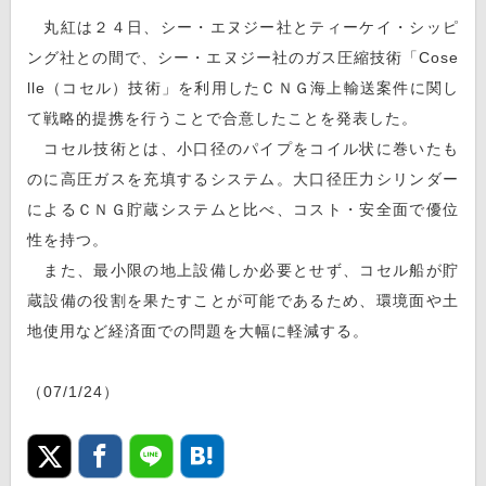
丸紅は２４日、シー・エヌジー社とティーケイ・シッピ
ング社との間で、シー・エヌジー社のガス圧縮技術「Cose
lle（コセル）技術」を利用したＣＮＧ海上輸送案件に関し
て戦略的提携を行うことで合意したことを発表した。
コセル技術とは、小口径のパイプをコイル状に巻いたも
のに高圧ガスを充填するシステム。大口径圧力シリンダー
によるＣＮＧ貯蔵システムと比べ、コスト・安全面で優位
性を持つ。
また、最小限の地上設備しか必要とせず、コセル船が貯
蔵設備の役割を果たすことが可能であるため、環境面や土
地使用など経済面での問題を大幅に軽減する。
（07/1/24）