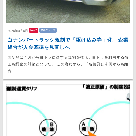
New!!
物流ニュース
2026年8月6日
白ナンバートラック規制で「駆け込み寺」化 企業
組合が入会基準を見直しへ
国交省は４月から白トラに対する規制を強化。白トラを利用する荷
主も罰金の対象となった。 この流れから、「名義貸し車両からも組
合...