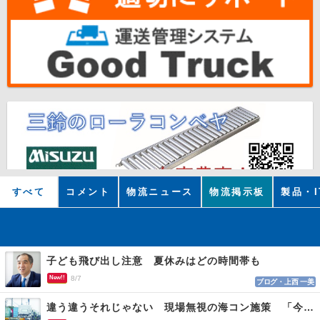
すべて
コメント
物流ニュース
物流掲示板
製品・I
子ども飛び出し注意 夏休みはどの時間帯も
New!!
8/7
ブログ・上西 一美
違う違うそれじゃない 現場無視の海コン施策 「今でも平均２～３時間は待つ」