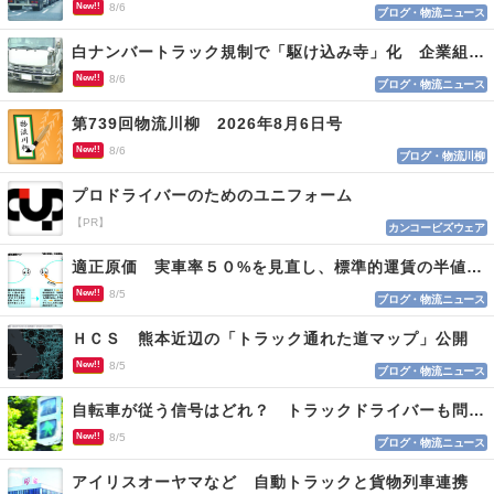
New!!
8/6
ブログ・物流ニュース
白ナンバートラック規制で「駆け込み寺」化 企業組合が入会基準を見直しへ
New!!
8/6
ブログ・物流ニュース
第739回物流川柳 2026年8月6日号
New!!
8/6
ブログ・物流川柳
プロドライバーのためのユニフォーム
【PR】
カンコービズウェア
適正原価 実車率５０%を見直し、標準的運賃の半値の恐れも
New!!
8/5
ブログ・物流ニュース
ＨＣＳ 熊本近辺の「トラック通れた道マップ」公開
New!!
8/5
ブログ・物流ニュース
自転車が従う信号はどれ？ トラックドライバーも問われる認識
New!!
8/5
ブログ・物流ニュース
アイリスオーヤマなど 自動トラックと貨物列車連携