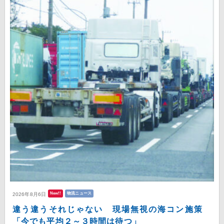
New!!
物流ニュース
2026年8月6日
違う違うそれじゃない 現場無視の海コン施策
「今でも平均２～３時間は待つ」