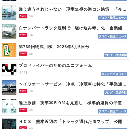
違う違うそれじゃない 現場無視の海コン施策 「今でも平均２～３時間は待つ」
New!!
8/6
ブログ・物流ニュース
白ナンバートラック規制で「駆け込み寺」化 企業組合が入会基準を見直しへ
New!!
8/6
ブログ・物流ニュース
第739回物流川柳 2026年8月6日号
New!!
8/6
ブログ・物流川柳
プロドライバーのためのユニフォーム
【PR】
カンコービズウェア
ヘイワオートサービス 冷凍・冷蔵車に特化「事業通じ貢献目指す」
New!!
8/6
ブログ・運送会社
適正原価 実車率５０%を見直し、標準的運賃の半値の恐れも
New!!
8/5
ブログ・物流ニュース
ＨＣＳ 熊本近辺の「トラック通れた道マップ」公開
New!!
8/5