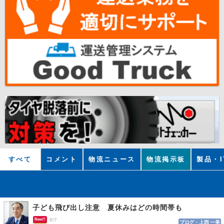
すべて
コメント
物流ニュース
物流掲示板
製品・I
子ども飛び出し注意 夏休みはどの時間帯も
New!!
8/7
ブログ・上西 一美