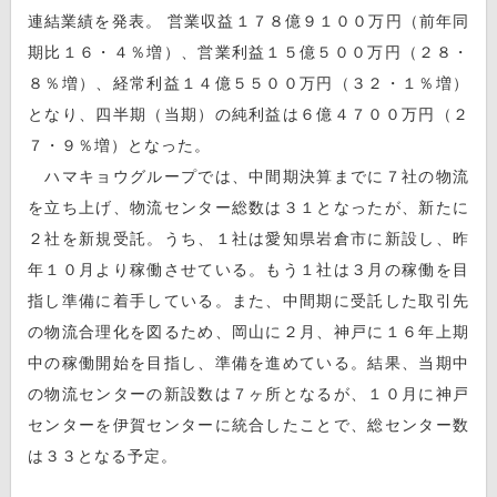
連結業績を発表。 営業収益１７８億９１００万円（前年同
期比１６・４％増）、営業利益１５億５００万円（２８・
８％増）、経常利益１４億５５００万円（３２・１％増）
となり、四半期（当期）の純利益は６億４７００万円（２
７・９％増）となった。
ハマキョウグループでは、中間期決算までに７社の物流
を立ち上げ、物流センター総数は３１となったが、新たに
２社を新規受託。うち、１社は愛知県岩倉市に新設し、昨
年１０月より稼働させている。もう１社は３月の稼働を目
指し準備に着手している。また、中間期に受託した取引先
の物流合理化を図るため、岡山に２月、神戸に１６年上期
中の稼働開始を目指し、準備を進めている。結果、当期中
の物流センターの新設数は７ヶ所となるが、１０月に神戸
センターを伊賀センターに統合したことで、総センター数
は３３となる予定。