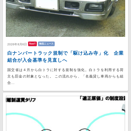
New!!
物流ニュース
2026年8月6日
白ナンバートラック規制で「駆け込み寺」化 企業
組合が入会基準を見直しへ
国交省は４月から白トラに対する規制を強化。白トラを利用する荷
主も罰金の対象となった。 この流れから、「名義貸し車両からも組
合...