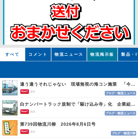
すべて
コメント
物流ニュース
物流掲示板
製品・I
違う違うそれじゃない 現場無視の海コン施策 「今でも平均２～３時間は待つ」
New!!
8/6
ブログ・物流ニュース
白ナンバートラック規制で「駆け込み寺」化 企業組合が入会基準を見直しへ
New!!
8/6
ブログ・物流ニュース
第739回物流川柳 2026年8月6日号
New!!
8/6
ブログ・物流川柳