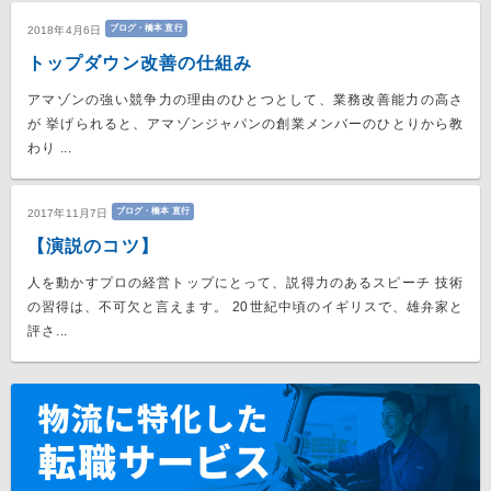
ブログ・橋本 直行
2018年4月6日
トップダウン改善の仕組み
アマゾンの強い競争力の理由のひとつとして、業務改善能力の高さ
が 挙げられると、アマゾンジャパンの創業メンバーのひとりから教
わり ...
ブログ・橋本 直行
2017年11月7日
【演説のコツ】
人を動かすプロの経営トップにとって、説得力のあるスピーチ 技術
の習得は、不可欠と言えます。 20世紀中頃のイギリスで、雄弁家と
評さ...