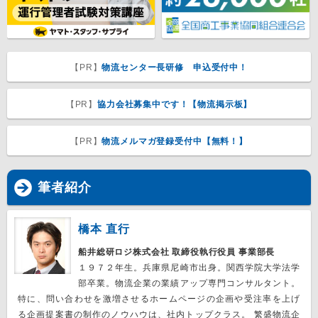
【PR】
物流センター長研修 申込受付中！
【PR】
協力会社募集中です！【物流掲示板】
【PR】
物流メルマガ登録受付中【無料！】
筆者紹介
橋本 直行
船井総研ロジ株式会社 取締役執行役員 事業部長
１９７２年生。兵庫県尼崎市出身。関西学院大学法学
部卒業。物流企業の業績アップ専門コンサルタント。
特に、問い合わせを激増させるホームページの企画や受注率を上げ
る企画提案書の制作のノウハウは、社内トップクラス。 繁盛物流企