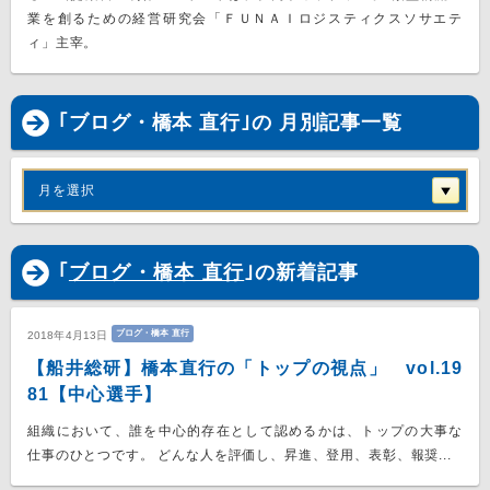
業を創るための経営研究会「ＦＵＮＡＩロジスティクスソサエテ
ィ」主宰。
｢ブログ・橋本 直行｣の 月別記事一覧
月を選択
｢
ブログ・橋本 直行
｣の新着記事
ブログ・橋本 直行
2018年4月13日
【船井総研】橋本直行の「トップの視点」 vol.19
81【中心選手】
組織において、誰を中心的存在として認めるかは、トップの大事な
仕事のひとつです。 どんな人を評価し、昇進、登用、表彰、報奨...