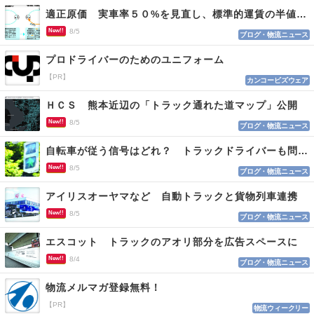
適正原価 実車率５０%を見直し、標準的運賃の半値の恐れも
New!!
8/5
ブログ・物流ニュース
プロドライバーのためのユニフォーム
【PR】
カンコービズウェア
ＨＣＳ 熊本近辺の「トラック通れた道マップ」公開
New!!
8/5
ブログ・物流ニュース
自転車が従う信号はどれ？ トラックドライバーも問われる認識
New!!
8/5
ブログ・物流ニュース
アイリスオーヤマなど 自動トラックと貨物列車連携
New!!
8/5
ブログ・物流ニュース
エスコット トラックのアオリ部分を広告スペースに
New!!
8/4
ブログ・物流ニュース
物流メルマガ登録無料！
【PR】
物流ウィークリー