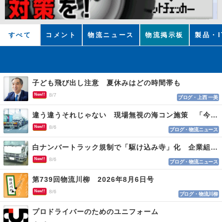
すべて
コメント
物流ニュース
物流掲示板
製品・I
子ども飛び出し注意 夏休みはどの時間帯も
New!!
8/7
ブログ・上西 一美
違う違うそれじゃない 現場無視の海コン施策 「今でも平均２～３時間は待つ」
New!!
8/6
ブログ・物流ニュース
白ナンバートラック規制で「駆け込み寺」化 企業組合が入会基準を見直しへ
New!!
8/6
ブログ・物流ニュース
第739回物流川柳 2026年8月6日号
New!!
8/6
ブログ・物流川柳
プロドライバーのためのユニフォーム