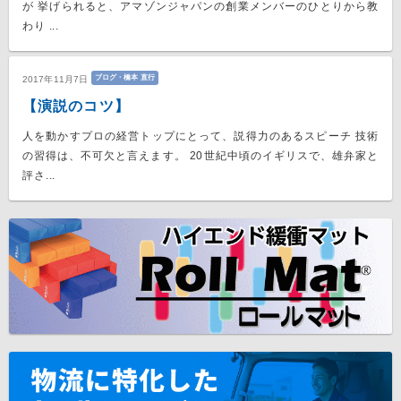
が 挙げられると、アマゾンジャパンの創業メンバーのひとりから教
わり ...
ブログ・橋本 直行
2017年11月7日
【演説のコツ】
人を動かすプロの経営トップにとって、説得力のあるスピーチ 技術
の習得は、不可欠と言えます。 20世紀中頃のイギリスで、雄弁家と
評さ...