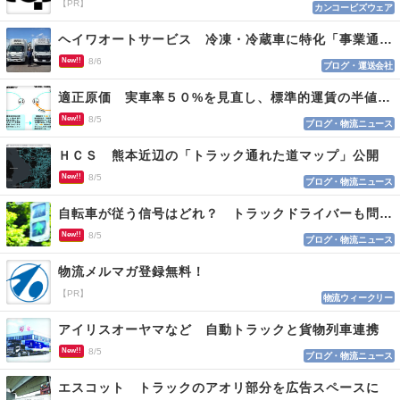
【PR】
カンコービズウェア
ヘイワオートサービス 冷凍・冷蔵車に特化「事業通じ貢献目指す」
New!!
8/6
ブログ・運送会社
適正原価 実車率５０%を見直し、標準的運賃の半値の恐れも
New!!
8/5
ブログ・物流ニュース
ＨＣＳ 熊本近辺の「トラック通れた道マップ」公開
New!!
8/5
ブログ・物流ニュース
自転車が従う信号はどれ？ トラックドライバーも問われる認識
New!!
8/5
ブログ・物流ニュース
物流メルマガ登録無料！
【PR】
物流ウィークリー
アイリスオーヤマなど 自動トラックと貨物列車連携
New!!
8/5
ブログ・物流ニュース
エスコット トラックのアオリ部分を広告スペースに