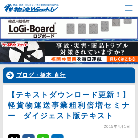
ブログ・橋本 直行
【テキストダウンロード更新！】
軽貨物運送事業粗利倍増セミナ
ー ダイジェスト版テキスト
2015年4月1日