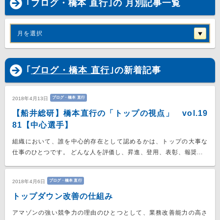
｢ブログ・橋本 直行｣の 月別記事一覧
月を選択
｢
ブログ・橋本 直行
｣の新着記事
ブログ・橋本 直行
2018年4月13日
【船井総研】橋本直行の「トップの視点」 vol.19
81【中心選手】
組織において、誰を中心的存在として認めるかは、トップの大事な
仕事のひとつです。 どんな人を評価し、昇進、登用、表彰、報奨...
ブログ・橋本 直行
2018年4月6日
トップダウン改善の仕組み
アマゾンの強い競争力の理由のひとつとして、業務改善能力の高さ