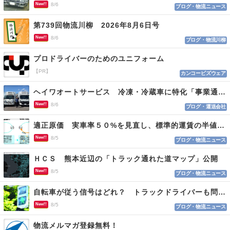
New!!
8/6
ブログ・物流ニュース
第739回物流川柳 2026年8月6日号
New!!
8/6
ブログ・物流川柳
プロドライバーのためのユニフォーム
【PR】
カンコービズウェア
ヘイワオートサービス 冷凍・冷蔵車に特化「事業通じ貢献目指す」
New!!
8/6
ブログ・運送会社
適正原価 実車率５０%を見直し、標準的運賃の半値の恐れも
New!!
8/5
ブログ・物流ニュース
ＨＣＳ 熊本近辺の「トラック通れた道マップ」公開
New!!
8/5
ブログ・物流ニュース
自転車が従う信号はどれ？ トラックドライバーも問われる認識
New!!
8/5
ブログ・物流ニュース
物流メルマガ登録無料！