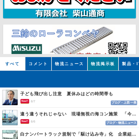
すべて
コメント
物流ニュース
物流掲示板
製品・I
子ども飛び出し注意 夏休みはどの時間帯も
New!!
8/7
ブログ・上西 一美
違う違うそれじゃない 現場無視の海コン施策 「今でも平均２～３時間は待つ」
New!!
8/6
ブログ・物流ニュース
白ナンバートラック規制で「駆け込み寺」化 企業組合が入会基準を見直しへ