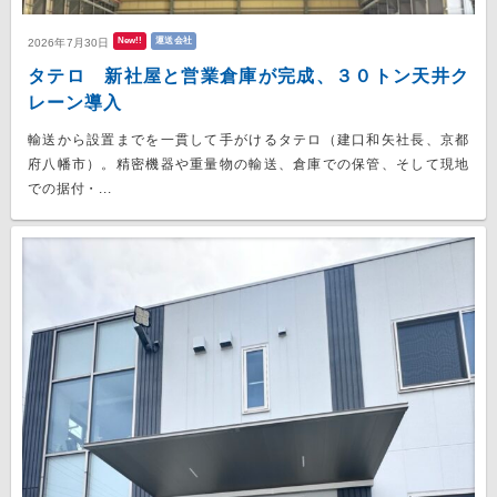
New!!
運送会社
2026年7月30日
タテロ 新社屋と営業倉庫が完成、３０トン天井ク
レーン導入
輸送から設置までを一貫して手がけるタテロ（建口和矢社長、京都
府八幡市）。精密機器や重量物の輸送、倉庫での保管、そして現地
での据付・...