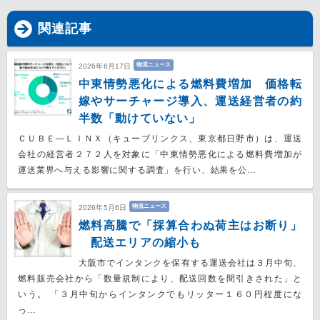
関連記事
物流ニュース
2026年6月17日
中東情勢悪化による燃料費増加 価格転
嫁やサーチャージ導入、運送経営者の約
半数「動けていない」
ＣＵＢＥ―ＬＩＮＸ（キューブリンクス、東京都日野市）は、運送
会社の経営者２７２人を対象に「中東情勢悪化による燃料費増加が
運送業界へ与える影響に関する調査」を行い、結果を公…
物流ニュース
2026年5月6日
燃料高騰で「採算合わぬ荷主はお断り」
配送エリアの縮小も
大阪市でインタンクを保有する運送会社は３月中旬、
燃料販売会社から「数量規制により、配送回数を間引きされた」と
いう。 「３月中旬からインタンクでもリッター１６０円程度にな
っ…