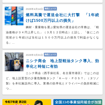
物流ニュース
2026年4月14日
燃料高騰で運送会社に大打撃 「1年続
けば1500万円以上の損失」
鋼材・重量物を運ぶ愛知県の運送会社の常務は、「軽
油価格が３４円上昇した」（３月１２日時点）と話し、「仮にこの
現状が１年続けば当社は１５００万円以上の損失で利益がなくな
る」…
物流ニュース
2026年3月31日
ニシテ商会 地上型軽油タンク導入、効
率化と時短に有効
ニシテ商会（西手保社長、名古屋市港区）ではこのほ
ど、地上設置型の少量危険物タンク「Ｋ―Ｕ・ＰＯＳＴ」（タツノ
製）を本社施設内に導入。業務の効率化とドライバーの負担軽減に
つ…