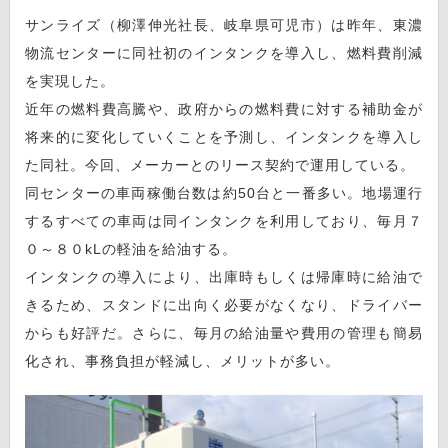
サンライズ（柳澤伸光社長、岐阜県可児市）は昨年、東濃
物流センターに同社初のインタンクを導入し、燃料費削減
を実現した。
近年の燃料費高騰や、政府からの燃料費に対する補助金が
将来的に変化していくことを予測し、インタンクを導入し
た同社。今回、メーカーとのリース契約で運用している。
同センターの車両稼働台数は約50台と一番多い。地場運行
するすべての車両は同インタンクを利用しており、毎月７
０～８０kLの軽油を給油する。
インタンクの導入により、出庫時もしくは帰庫時に給油で
きるため、スタンドに出向く必要がなくなり、ドライバー
からも好評だ。さらに、毎月の給油量や費用の管理も簡易
化され、事務負担が軽減し、メリットが多い。