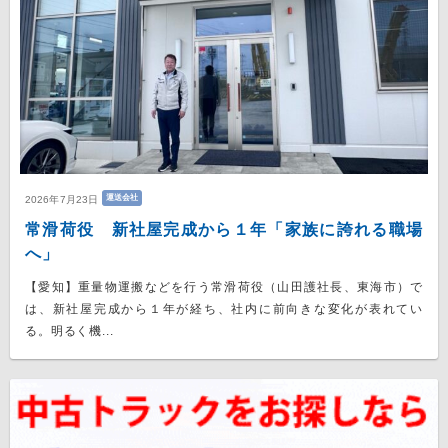
運送会社
2026年7月23日
常滑荷役 新社屋完成から１年「家族に誇れる職場
へ」
【愛知】重量物運搬などを行う常滑荷役（山田護社長、東海市）で
は、新社屋完成から１年が経ち、社内に前向きな変化が表れてい
る。明るく機...