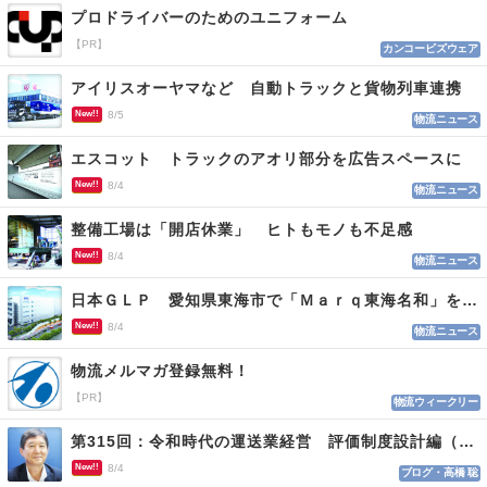
プロドライバーのためのユニフォーム
【PR】
カンコービズウェア
アイリスオーヤマなど 自動トラックと貨物列車連携
New!!
8/5
物流ニュース
エスコット トラックのアオリ部分を広告スペースに
New!!
8/4
物流ニュース
整備工場は「開店休業」 ヒトもモノも不足感
New!!
8/4
物流ニュース
日本ＧＬＰ 愛知県東海市で「Ｍａｒｑ東海名和」を開発
New!!
8/4
物流ニュース
物流メルマガ登録無料！
【PR】
物流ウィークリー
第315回：令和時代の運送業経営 評価制度設計編（１１５）
New!!
8/4
ブログ・高橋 聡