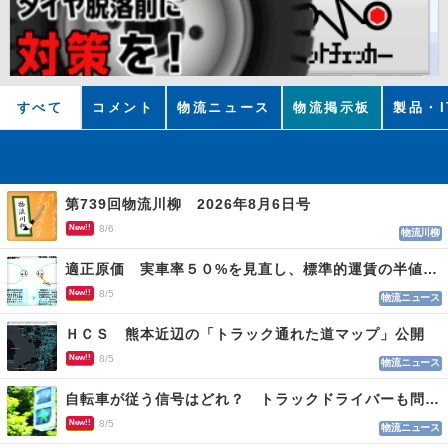
すべて
コメント
物流ニュース
物流掲示板
製品・I
第739回物流川柳 2026年8月6日号
New!!
8/6
物流川柳
適正原価 実車率５０%を見直し、標準的運賃の半値の恐れも
New!!
8/5
物流ニュース
ＨＣＳ 熊本近辺の「トラック通れた道マップ」公開
New!!
8/5
物流ニュース
自転車が従う信号はどれ？ トラックドライバーも問われる認識
New!!
8/5
物流ニュース