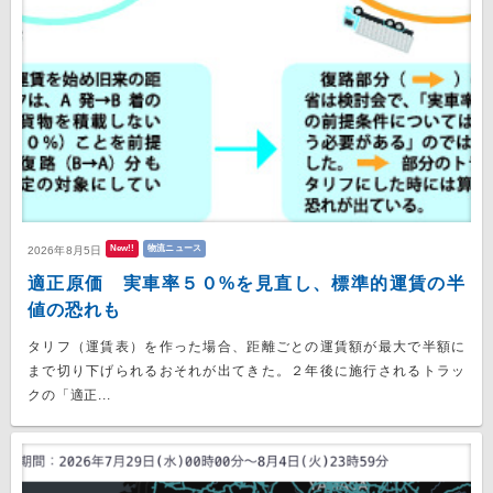
New!!
物流ニュース
2026年8月5日
適正原価 実車率５０%を見直し、標準的運賃の半
値の恐れも
タリフ（運賃表）を作った場合、距離ごとの運賃額が最大で半額に
まで切り下げられるおそれが出てきた。２年後に施行されるトラッ
クの「適正...