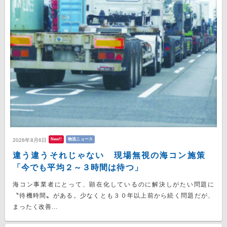
New!!
物流ニュース
2026年8月6日
違う違うそれじゃない 現場無視の海コン施策
「今でも平均２～３時間は待つ」
海コン事業者にとって、顕在化しているのに解決しがたい問題に
〝待機時間〟がある。少なくとも３０年以上前から続く問題だが、
まったく改善...