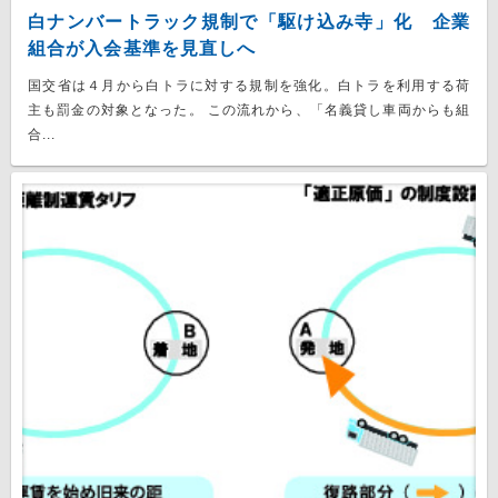
白ナンバートラック規制で「駆け込み寺」化 企業
組合が入会基準を見直しへ
国交省は４月から白トラに対する規制を強化。白トラを利用する荷
主も罰金の対象となった。 この流れから、「名義貸し車両からも組
合...