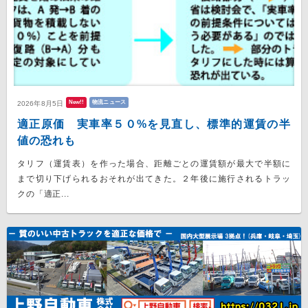
New!!
物流ニュース
2026年8月5日
適正原価 実車率５０%を見直し、標準的運賃の半
値の恐れも
タリフ（運賃表）を作った場合、距離ごとの運賃額が最大で半額に
まで切り下げられるおそれが出てきた。２年後に施行されるトラッ
クの「適正...