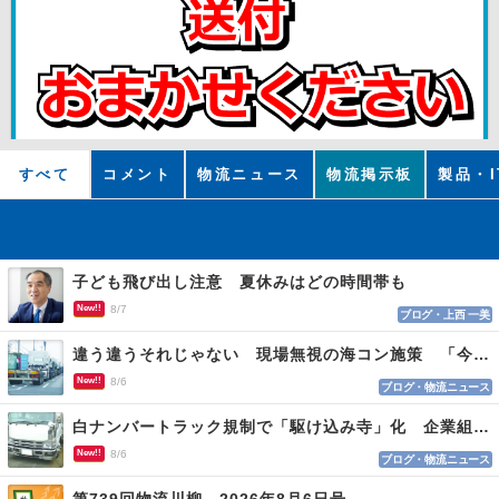
すべて
コメント
物流ニュース
物流掲示板
製品・I
子ども飛び出し注意 夏休みはどの時間帯も
New!!
8/7
ブログ・上西 一美
違う違うそれじゃない 現場無視の海コン施策 「今でも平均２～３時間は待つ」
New!!
8/6
ブログ・物流ニュース
白ナンバートラック規制で「駆け込み寺」化 企業組合が入会基準を見直しへ
New!!
8/6
ブログ・物流ニュース