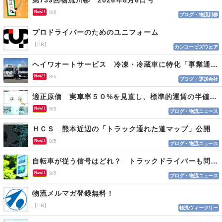
第739回物流川柳 2026年8月6日号
New!!
8/6
ブログ・物流川柳
プロドライバーのためのユニフォーム
【PR】
カンコービズウェア
ヘイワオートサービス 冷凍・冷蔵車に特化「事業通じ貢献目指す」
New!!
8/6
ブログ・運送会社
適正原価 実車率５０%を見直し、標準的運賃の半値の恐れも
New!!
8/5
ブログ・物流ニュース
ＨＣＳ 熊本近辺の「トラック通れた道マップ」公開
New!!
8/5
ブログ・物流ニュース
自転車が従う信号はどれ？ トラックドライバーも問われる認識
New!!
8/5
ブログ・物流ニュース
物流メルマガ登録無料！
【PR】
物流ウィークリー