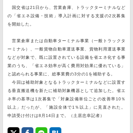
国交省は21日から、営業倉庫、トラックターミナルなど
の「省エネ設備・技術」導入計画に対する支援の2次募集
を開始した。
営業倉庫または自動車ターミナル事業（一般トラックタ
ーミナル）、一般貨物自動車運送事業、貨物利用運送事業
などが対象で、既に設置されている設備を省エネ化する事
業のうち、「省エネ効率が高く費用対効果に優れている」
と認められる事業に、総事業費の3分の1を補助する。
今回は補助対象となるトラックターミナルなどに設置す
る垂直搬送機を新たに補助対象機器として追加した。省エ
ネ率の基準は1次募集で「対象設備単位ごとの改善率10％
以上」だったが、「施設全体で1％以上」に見直された。
申請受け付けは8月14日まで。（土居忠幸記者）