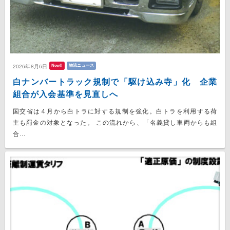
New!!
物流ニュース
2026年8月6日
白ナンバートラック規制で「駆け込み寺」化 企業
組合が入会基準を見直しへ
国交省は４月から白トラに対する規制を強化。白トラを利用する荷
主も罰金の対象となった。 この流れから、「名義貸し車両からも組
合...