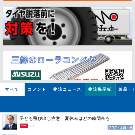
すべて
コメント
物流ニュース
物流掲示板
製品・I
子ども飛び出し注意 夏休みはどの時間帯も
New!!
8/7
ブログ・上西 一美