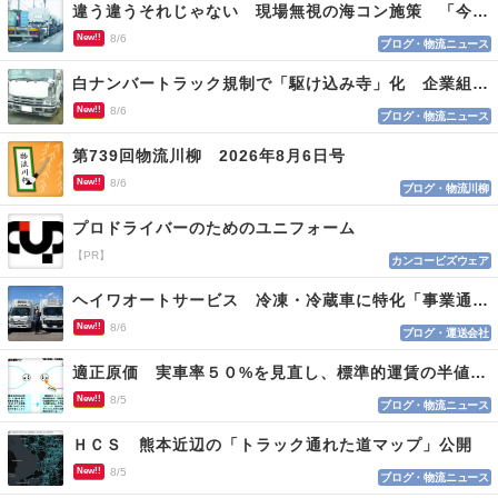
違う違うそれじゃない 現場無視の海コン施策 「今でも平均２～３時間は待つ」
New!!
8/6
ブログ・物流ニュース
白ナンバートラック規制で「駆け込み寺」化 企業組合が入会基準を見直しへ
New!!
8/6
ブログ・物流ニュース
第739回物流川柳 2026年8月6日号
New!!
8/6
ブログ・物流川柳
プロドライバーのためのユニフォーム
【PR】
カンコービズウェア
ヘイワオートサービス 冷凍・冷蔵車に特化「事業通じ貢献目指す」
New!!
8/6
ブログ・運送会社
適正原価 実車率５０%を見直し、標準的運賃の半値の恐れも
New!!
8/5
ブログ・物流ニュース
ＨＣＳ 熊本近辺の「トラック通れた道マップ」公開
New!!
8/5
ブログ・物流ニュース