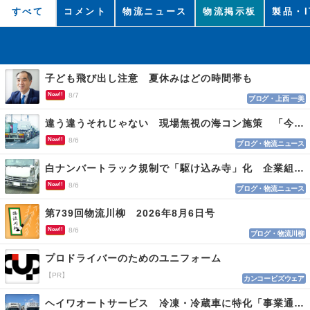
すべて
コメント
物流ニュース
物流掲示板
製品・I
子ども飛び出し注意 夏休みはどの時間帯も
New!!
8/7
ブログ・上西 一美
違う違うそれじゃない 現場無視の海コン施策 「今でも平均２～３時間は待つ」
New!!
8/6
ブログ・物流ニュース
白ナンバートラック規制で「駆け込み寺」化 企業組合が入会基準を見直しへ
New!!
8/6
ブログ・物流ニュース
第739回物流川柳 2026年8月6日号
New!!
8/6
ブログ・物流川柳
プロドライバーのためのユニフォーム
【PR】
カンコービズウェア
ヘイワオートサービス 冷凍・冷蔵車に特化「事業通じ貢献目指す」