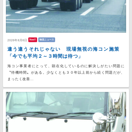
New!!
物流ニュース
2026年8月6日
違う違うそれじゃない 現場無視の海コン施策
「今でも平均２～３時間は待つ」
海コン事業者にとって、顕在化しているのに解決しがたい問題に
〝待機時間〟がある。少なくとも３０年以上前から続く問題だが、
まったく改善...