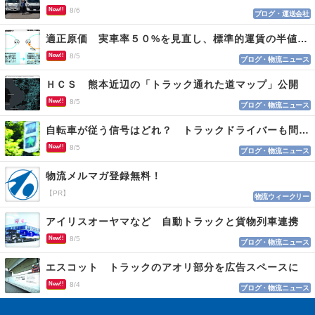
New!!
8/6
ブログ・運送会社
適正原価 実車率５０%を見直し、標準的運賃の半値の恐れも
New!!
8/5
ブログ・物流ニュース
ＨＣＳ 熊本近辺の「トラック通れた道マップ」公開
New!!
8/5
ブログ・物流ニュース
自転車が従う信号はどれ？ トラックドライバーも問われる認識
New!!
8/5
ブログ・物流ニュース
物流メルマガ登録無料！
【PR】
物流ウィークリー
アイリスオーヤマなど 自動トラックと貨物列車連携
New!!
8/5
ブログ・物流ニュース
エスコット トラックのアオリ部分を広告スペースに
New!!
8/4
ブログ・物流ニュース