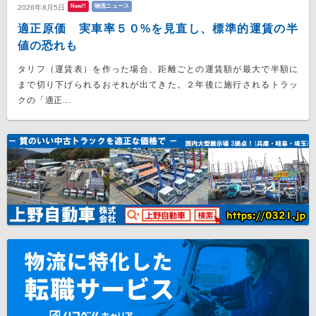
New!!
物流ニュース
2026年8月5日
適正原価 実車率５０%を見直し、標準的運賃の半
値の恐れも
タリフ（運賃表）を作った場合、距離ごとの運賃額が最大で半額に
まで切り下げられるおそれが出てきた。２年後に施行されるトラッ
クの「適正...