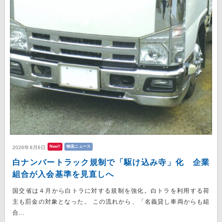
New!!
物流ニュース
2026年8月6日
白ナンバートラック規制で「駆け込み寺」化 企業
組合が入会基準を見直しへ
国交省は４月から白トラに対する規制を強化。白トラを利用する荷
主も罰金の対象となった。 この流れから、「名義貸し車両からも組
合...