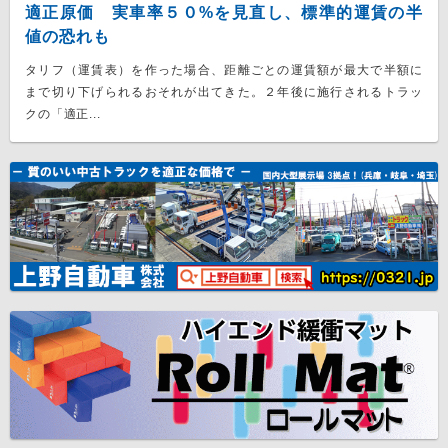
適正原価 実車率５０%を見直し、標準的運賃の半
値の恐れも
タリフ（運賃表）を作った場合、距離ごとの運賃額が最大で半額に
まで切り下げられるおそれが出てきた。２年後に施行されるトラッ
クの「適正...