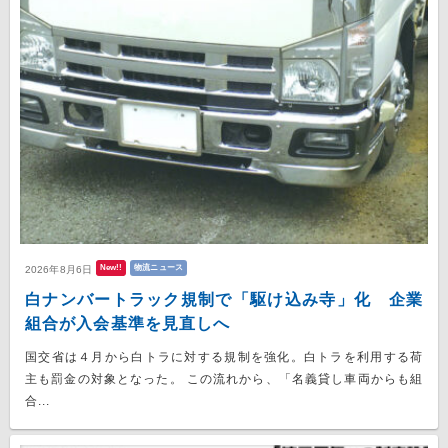
New!!
物流ニュース
2026年8月6日
白ナンバートラック規制で「駆け込み寺」化 企業
組合が入会基準を見直しへ
国交省は４月から白トラに対する規制を強化。白トラを利用する荷
主も罰金の対象となった。 この流れから、「名義貸し車両からも組
合...