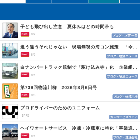
子ども飛び出し注意 夏休みはどの時間帯も
New!!
8/7
ブログ・上西 一美
違う違うそれじゃない 現場無視の海コン施策 「今でも平均２～３時間は待つ」
New!!
8/6
ブログ・物流ニュース
白ナンバートラック規制で「駆け込み寺」化 企業組合が入会基準を見直しへ
New!!
8/6
ブログ・物流ニュース
第739回物流川柳 2026年8月6日号
New!!
8/6
ブログ・物流川柳
プロドライバーのためのユニフォーム
【PR】
カンコービズウェア
ヘイワオートサービス 冷凍・冷蔵車に特化「事業通じ貢献目指す」
New!!
8/6
ブログ・運送会社