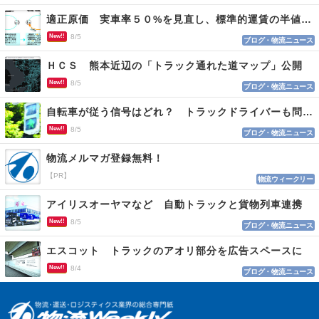
適正原価 実車率５０%を見直し、標準的運賃の半値の恐れも
New!!
8/5
ブログ・物流ニュース
ＨＣＳ 熊本近辺の「トラック通れた道マップ」公開
New!!
8/5
ブログ・物流ニュース
自転車が従う信号はどれ？ トラックドライバーも問われる認識
New!!
8/5
ブログ・物流ニュース
物流メルマガ登録無料！
【PR】
物流ウィークリー
アイリスオーヤマなど 自動トラックと貨物列車連携
New!!
8/5
ブログ・物流ニュース
エスコット トラックのアオリ部分を広告スペースに
New!!
8/4
ブログ・物流ニュース