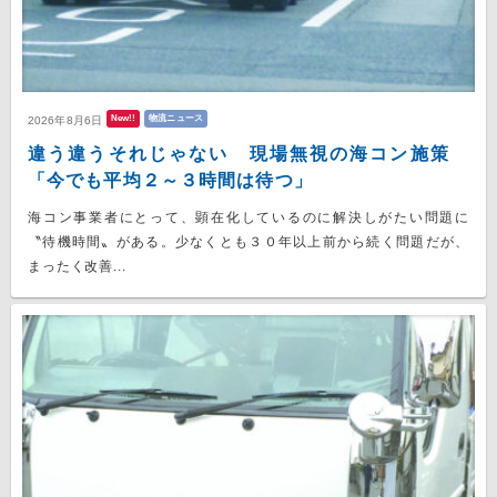
New!!
物流ニュース
2026年8月6日
違う違うそれじゃない 現場無視の海コン施策
「今でも平均２～３時間は待つ」
海コン事業者にとって、顕在化しているのに解決しがたい問題に
〝待機時間〟がある。少なくとも３０年以上前から続く問題だが、
まったく改善...