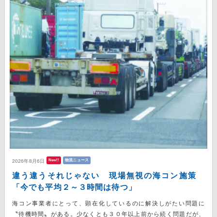
New!!
物流ニュース
2026年8月6日
違う違うそれじゃない 現場無視の海コン施策
「今でも平均２～３時間は待つ」
海コン事業者にとって、顕在化しているのに解決しがたい問題に
〝待機時間〟がある。少なくとも３０年以上前から続く問題だが、