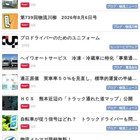
New!!
8/6
ブログ・物流ニュース
第739回物流川柳 2026年8月6日号
New!!
8/6
ブログ・物流川柳
プロドライバーのためのユニフォーム
【PR】
カンコービズウェア
ヘイワオートサービス 冷凍・冷蔵車に特化「事業通じ貢献目指す」
New!!
8/6
ブログ・運送会社
適正原価 実車率５０%を見直し、標準的運賃の半値の恐れも
New!!
8/5
ブログ・物流ニュース
ＨＣＳ 熊本近辺の「トラック通れた道マップ」公開
New!!
8/5
ブログ・物流ニュース
自転車が従う信号はどれ？ トラックドライバーも問われる認識
New!!
8/5
ブログ・物流ニュース
物流メルマガ登録無料！