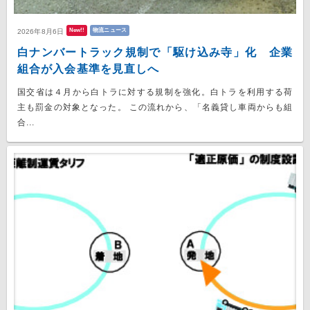
New!!
物流ニュース
2026年8月6日
白ナンバートラック規制で「駆け込み寺」化 企業
組合が入会基準を見直しへ
国交省は４月から白トラに対する規制を強化。白トラを利用する荷
主も罰金の対象となった。 この流れから、「名義貸し車両からも組
合...