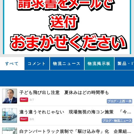
すべて
コメント
物流ニュース
物流掲示板
製品・I
子ども飛び出し注意 夏休みはどの時間帯も
New!!
8/7
ブログ・上西 一美
違う違うそれじゃない 現場無視の海コン施策 「今でも平均２～３時間は待つ」
New!!
8/6
ブログ・物流ニュース
白ナンバートラック規制で「駆け込み寺」化 企業組合が入会基準を見直しへ