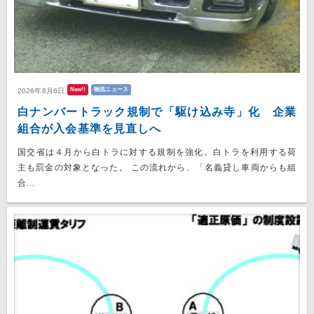
New!!
物流ニュース
2026年8月6日
白ナンバートラック規制で「駆け込み寺」化 企業
組合が入会基準を見直しへ
国交省は４月から白トラに対する規制を強化。白トラを利用する荷
主も罰金の対象となった。 この流れから、「名義貸し車両からも組
合...