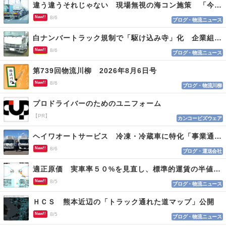
違う違うそれじゃない 現場無視の海コン施策 「今でも平均２～３時間は待つ」
New!!
8/6
ブログ・物流ニュース
白ナンバートラック規制で「駆け込み寺」化 企業組合が入会基準を見直しへ
New!!
8/6
ブログ・物流ニュース
第739回物流川柳 2026年8月6日号
New!!
8/6
ブログ・物流川柳
プロドライバーのためのユニフォーム
【PR】
カンコービズウェア
ヘイワオートサービス 冷凍・冷蔵車に特化「事業通じ貢献目指す」
New!!
8/6
ブログ・運送会社
適正原価 実車率５０%を見直し、標準的運賃の半値の恐れも
New!!
8/5
ブログ・物流ニュース
ＨＣＳ 熊本近辺の「トラック通れた道マップ」公開
New!!
8/5
ブログ・物流ニュース