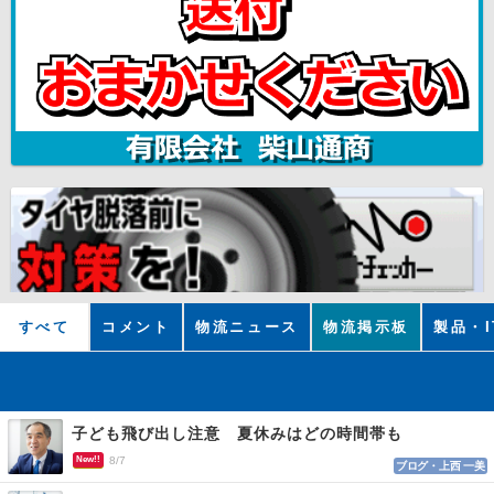
すべて
コメント
物流ニュース
物流掲示板
製品・I
子ども飛び出し注意 夏休みはどの時間帯も
New!!
8/7
ブログ・上西 一美