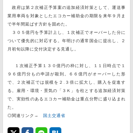
政府は第２次補正予算案の追加経済対策として、運送事
業用車両を対象としたエコカー補助金の期限を来年９月ま
で半年間延ばす方針を固めた。
３０５億円を予算計上し、１次補正でオーバーした分に
ついて優先的に対応する。年明けの通常国会に提出し、２
月初旬以降に交付決定する見通し。
１次補正予算１３０億円の枠に対し、１１日時点で１
９６億円分もの申請が殺到。６６億円がオーバーした形
で、２次補正では規模を２.３倍に拡大し、購入を促進す
る。雇用・環境・景気の「３Ｋ」を柱とする追加経済対策
で、実効性のあるエコカー補助金は重点分野に盛り込まれ
た。
◎関連リンク→
国土交通省