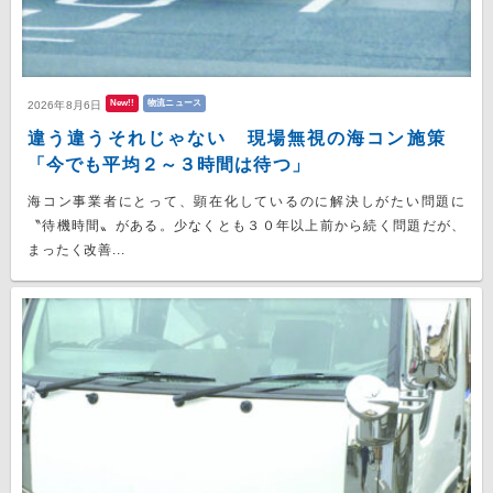
New!!
物流ニュース
2026年8月6日
違う違うそれじゃない 現場無視の海コン施策
「今でも平均２～３時間は待つ」
海コン事業者にとって、顕在化しているのに解決しがたい問題に
〝待機時間〟がある。少なくとも３０年以上前から続く問題だが、
まったく改善...