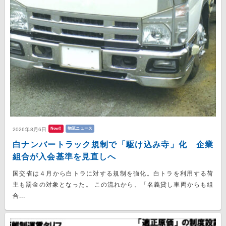
New!!
物流ニュース
2026年8月6日
白ナンバートラック規制で「駆け込み寺」化 企業
組合が入会基準を見直しへ
国交省は４月から白トラに対する規制を強化。白トラを利用する荷
主も罰金の対象となった。 この流れから、「名義貸し車両からも組
合...