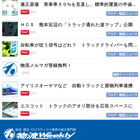
適正原価 実車率５０%を見直し、標準的運賃の半値の恐れも
New!!
8/5
ブログ・物流ニュース
ＨＣＳ 熊本近辺の「トラック通れた道マップ」公開
New!!
8/5
ブログ・物流ニュース
自転車が従う信号はどれ？ トラックドライバーも問われる認識
New!!
8/5
ブログ・物流ニュース
物流メルマガ登録無料！
【PR】
物流ウィークリー
アイリスオーヤマなど 自動トラックと貨物列車連携
New!!
8/5
ブログ・物流ニュース
エスコット トラックのアオリ部分を広告スペースに
New!!
8/4
ブログ・物流ニュース