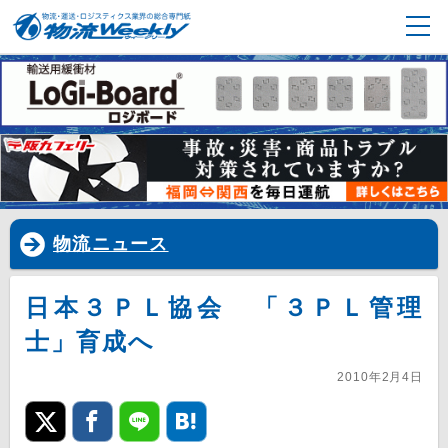
物流ニュース
日本３ＰＬ協会 「３ＰＬ管理
士」育成へ
2010年2月4日