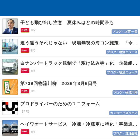
子ども飛び出し注意 夏休みはどの時間帯も
New!!
8/7
ブログ・上西 一美
違う違うそれじゃない 現場無視の海コン施策 「今でも平均２～３時間は待つ」
New!!
8/6
ブログ・物流ニュース
白ナンバートラック規制で「駆け込み寺」化 企業組合が入会基準を見直しへ
New!!
8/6
ブログ・物流ニュース
第739回物流川柳 2026年8月6日号
New!!
8/6
ブログ・物流川柳
プロドライバーのためのユニフォーム
【PR】
カンコービズウェア
ヘイワオートサービス 冷凍・冷蔵車に特化「事業通じ貢献目指す」
New!!
8/6
ブログ・運送会社