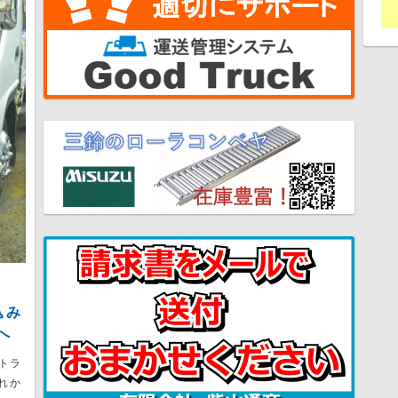
込み
へ
トラ
れか