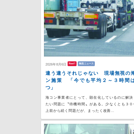
New!!
物流ニュース
2026年8月6日
違う違うそれじゃない 現場無視の
ン施策 「今でも平均２～３時間
つ」
海コン事業者にとって、顕在化しているのに解決
たい問題に〝待機時間〟がある。少なくとも３０
上前から続く問題だが、まったく改善...