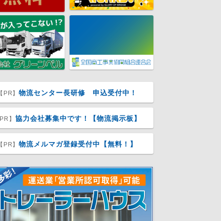
物流センター長研修 申込受付中！
【PR】
協力会社募集中です！【物流掲示板】
PR】
物流メルマガ登録受付中【無料！】
【PR】