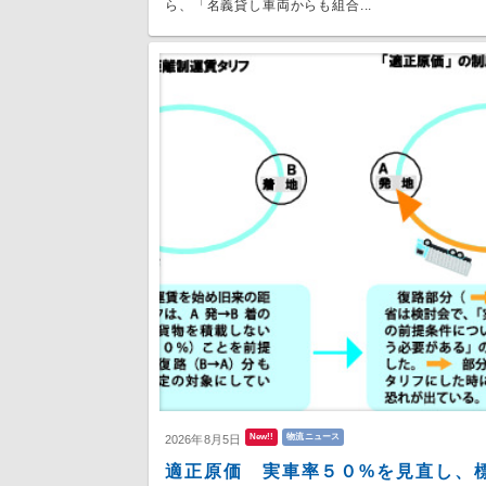
ら、「名義貸し車両からも組合...
New!!
物流ニュース
2026年8月5日
適正原価 実車率５０%を見直し、