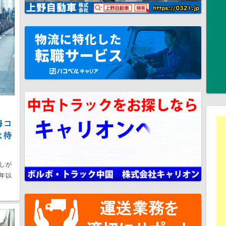
海コ
は待
しが
年以