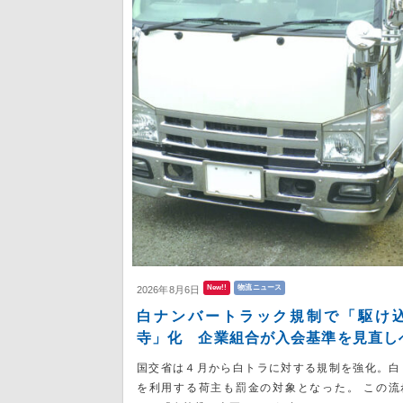
New!!
物流ニュース
2026年8月6日
白ナンバートラック規制で「駆け
寺」化 企業組合が入会基準を見直し
国交省は４月から白トラに対する規制を強化。白
を利用する荷主も罰金の対象となった。 この流