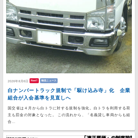
New!!
物流ニュース
2026年8月6日
白ナンバートラック規制で「駆け込み寺」化 企業
組合が入会基準を見直しへ
国交省は４月から白トラに対する規制を強化。白トラを利用する荷
主も罰金の対象となった。 この流れから、「名義貸し車両からも組
合...