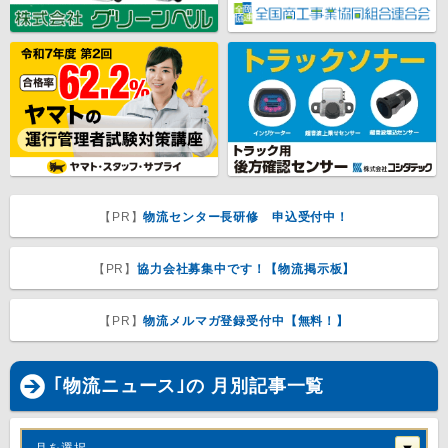
【PR】
物流センター長研修 申込受付中！
【PR】
協力会社募集中です！【物流掲示板】
【PR】
物流メルマガ登録受付中【無料！】
｢物流ニュース｣の 月別記事一覧