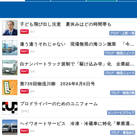
子ども飛び出し注意 夏休みはどの時間帯も
New!!
8/7
ブログ・上西 一美
違う違うそれじゃない 現場無視の海コン施策 「今でも平均２～３時間は待つ」
New!!
8/6
ブログ・物流ニュース
白ナンバートラック規制で「駆け込み寺」化 企業組合が入会基準を見直しへ
New!!
8/6
ブログ・物流ニュース
第739回物流川柳 2026年8月6日号
New!!
8/6
ブログ・物流川柳
プロドライバーのためのユニフォーム
【PR】
カンコービズウェア
ヘイワオートサービス 冷凍・冷蔵車に特化「事業通じ貢献目指す」
New!!
8/6
ブログ・運送会社