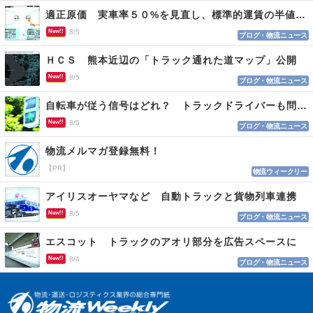
適正原価 実車率５０%を見直し、標準的運賃の半値の恐れも
New!!
8/5
ブログ・物流ニュース
ＨＣＳ 熊本近辺の「トラック通れた道マップ」公開
New!!
8/5
ブログ・物流ニュース
自転車が従う信号はどれ？ トラックドライバーも問われる認識
New!!
8/5
ブログ・物流ニュース
物流メルマガ登録無料！
【PR】
物流ウィークリー
アイリスオーヤマなど 自動トラックと貨物列車連携
New!!
8/5
ブログ・物流ニュース
エスコット トラックのアオリ部分を広告スペースに
New!!
8/4
ブログ・物流ニュース