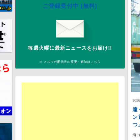
ご登録受付中 (無料)
毎週火曜に最新ニュースをお届け!!
≫ メルマガ配信先の変更・解除はこちら
202
違
ン
つ
海