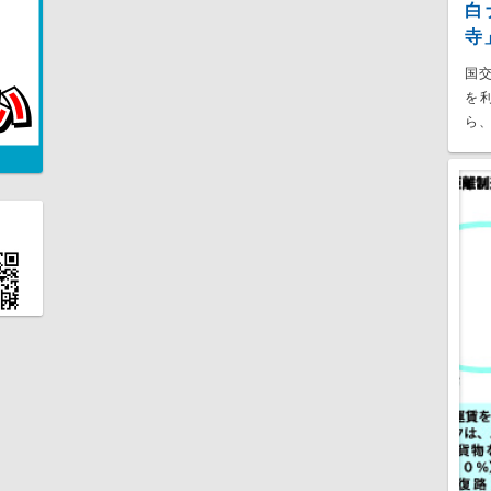
白
寺
国
を
ら、