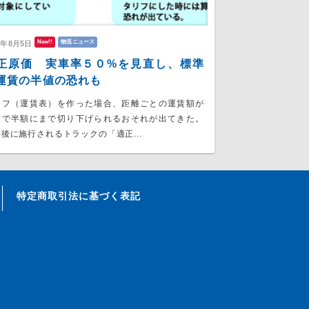
New!!
物流ニュース
6年8月5日
正原価 実車率５０%を見直し、標準
運賃の半値の恐れも
リフ（運賃表）を作った場合、距離ごとの運賃額が
大で半額にまで切り下げられるおそれが出てきた。
後に施行されるトラックの「適正...
特定商取引法に基づく表記