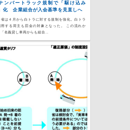
ナンバートラック規制で「駆け込み
」化 企業組合が入会基準を見直しへ
交省は４月から白トラに対する規制を強化。白トラ
利用する荷主も罰金の対象となった。 この流れか
「名義貸し車両からも組合...