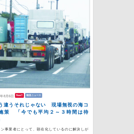
New!!
物流ニュース
6年8月6日
う違うそれじゃない 現場無視の海コ
施策 「今でも平均２～３時間は待
」
コン事業者にとって、顕在化しているのに解決しが