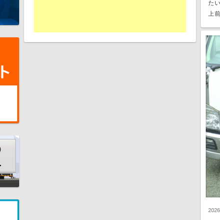
た
上前
202