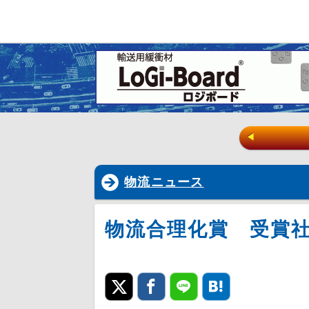
◀
物流ニュース
物流合理化賞 受賞