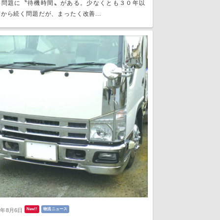
い問題に〝待機時間〟がある。少なくとも３０年以
から続く問題だが、まったく改善...
New!!
物流ニュース
6年8月6日