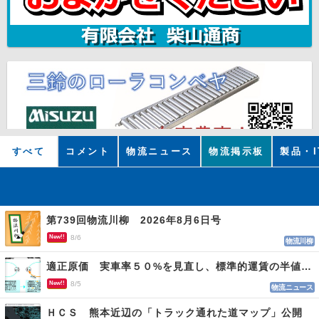
すべて
コメント
物流ニュース
物流掲示板
製品・I
第739回物流川柳 2026年8月6日号
New!!
8/6
物流川柳
適正原価 実車率５０%を見直し、標準的運賃の半値の恐れも
New!!
8/5
物流ニュース
ＨＣＳ 熊本近辺の「トラック通れた道マップ」公開