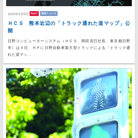
New!!
物流ニュース
2026年8月5日
ＨＣＳ 熊本近辺の「トラック通れた道マップ」公
開
日野コンピューターシステム（ＨＣＳ、岡田克巳社長、東京都日野
市）は４日、ＨＰに日野自動車製大型トラックによる「トラック通
れた道マッ...