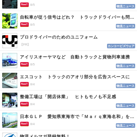
New!!
8/5
物流ニュース
自転車が従う信号はどれ？ トラックドライバーも問われる認識
New!!
8/5
物流ニュース
プロドライバーのためのユニフォーム
【PR】
カンコービズウェア
アイリスオーヤマなど 自動トラックと貨物列車連携
New!!
8/5
物流ニュース
エスコット トラックのアオリ部分を広告スペースに
New!!
8/4
物流ニュース
整備工場は「開店休業」 ヒトもモノも不足感
New!!
8/4
物流ニュース
日本ＧＬＰ 愛知県東海市で「Ｍａｒｑ東海名和」を開発
New!!
8/4
物流ニュース
物流メルマガ登録無料！