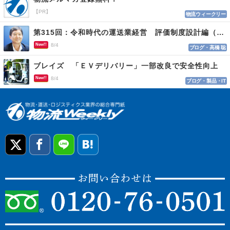
【PR】
物流ウィークリー
第315回：令和時代の運送業経営 評価制度設計編（１１５）
New!!
8/4
ブログ・高橋 聡
ブレイズ 「ＥＶデリバリー」一部改良で安全性向上
New!!
8/4
ブログ・製品・IT