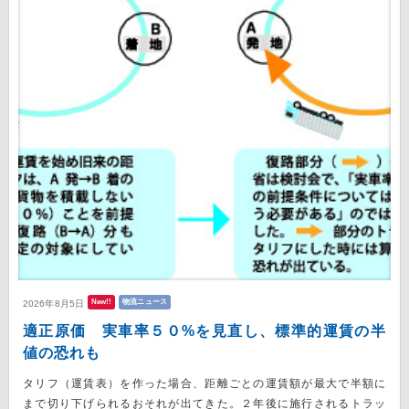
New!!
物流ニュース
2026年8月5日
適正原価 実車率５０%を見直し、標準的運賃の半
値の恐れも
タリフ（運賃表）を作った場合、距離ごとの運賃額が最大で半額に
まで切り下げられるおそれが出てきた。２年後に施行されるトラッ