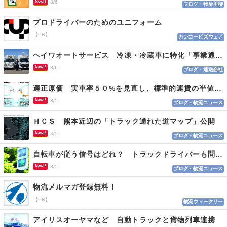
New!!
8/6
ブログ・物流川柳
プロドライバーのためのユニフォーム
【PR】
カンコービズウェア
ヘイワオートサービス 冷凍・冷蔵車に特化「事業通じ貢献目指す」
New!!
8/6
ブログ・運送会社
適正原価 実車率５０%を見直し、標準的運賃の半値の恐れも
New!!
8/5
ブログ・物流ニュース
ＨＣＳ 熊本近辺の「トラック通れた道マップ」公開
New!!
8/5
ブログ・物流ニュース
自転車が従う信号はどれ？ トラックドライバーも問われる認識
New!!
8/5
ブログ・物流ニュース
物流メルマガ登録無料！
【PR】
物流ウィークリー
アイリスオーヤマなど 自動トラックと貨物列車連携