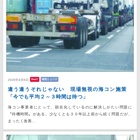
New!!
物流ニュース
2026年8月6日
違う違うそれじゃない 現場無視の海コン施策
「今でも平均２～３時間は待つ」
海コン事業者にとって、顕在化しているのに解決しがたい問題に
〝待機時間〟がある。少なくとも３０年以上前から続く問題だが、
まったく改善...