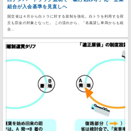
組合が入会基準を見直しへ
国交省は４月から白トラに対する規制を強化。白トラを利用する荷
主も罰金の対象となった。 この流れから、「名義貸し車両からも組
合...