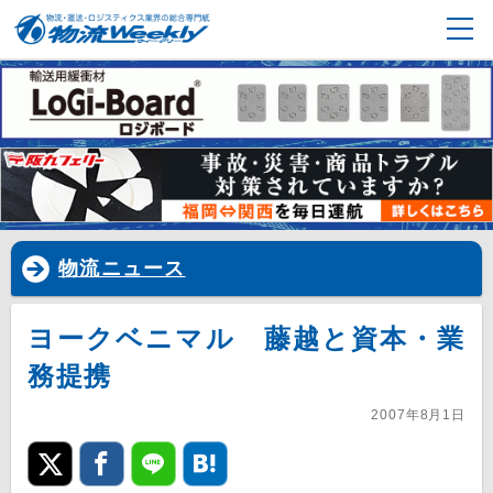
物流ニュース
ヨークベニマル 藤越と資本・業
務提携
2007年8月1日