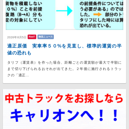
New!!
物流ニュース
2026年8月5日
適正原価 実車率５０%を見直し、標準的運賃の半
値の恐れも
タリフ（運賃表）を作った場合、距離ごとの運賃額が最大で半額に
まで切り下げられるおそれが出てきた。２年後に施行されるトラッ
クの「適正...