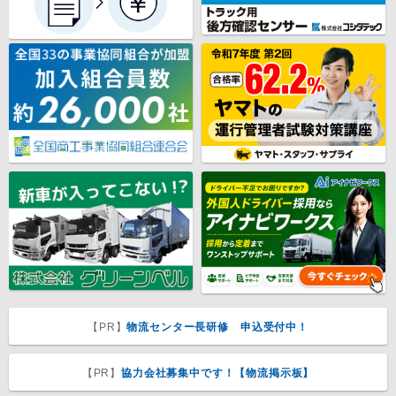
【PR】
物流センター長研修 申込受付中！
【PR】
協力会社募集中です！【物流掲示板】