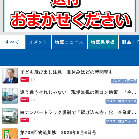
すべて
コメント
物流ニュース
物流掲示板
製品・I
子ども飛び出し注意 夏休みはどの時間帯も
New!!
8/7
ブログ・上西 一美
違う違うそれじゃない 現場無視の海コン施策 「今でも平均２～３時間は待つ」
New!!
8/6
ブログ・物流ニュース
白ナンバートラック規制で「駆け込み寺」化 企業組合が入会基準を見直しへ
New!!
8/6
ブログ・物流ニュース
第739回物流川柳 2026年8月6日号