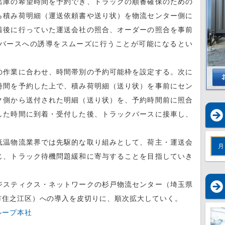
出庫の希望時間を予約でき、トラックの順番確保のための
ら積み荷明細（運送依頼書や送り状）を物流センター側に
着後に行っていた運送会社の照合、オーダーの照合を事前
バースへの誘導をスムーズに行うことが可能になるとい
作業に合わせ、時間帯別の予約可能枠を設定する。次に
時間を予約した上で、積み荷明細（送り状）を事前にセン
ク側から送付された明細（送り状）を、予約時間前に照合
した時間に到着・受付した後、トラックバースに接車し、
温物流業界では先駆的な取り組みとして、荷主・運送会
月
じ、トラック待機問題緩和に寄与することを目指していき
スティクス・ネットワークの杉戸物流センター（埼玉県
市住之江区）への導入を皮切りに、順次拡大していく。
ループ本社