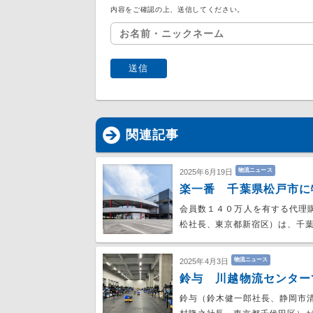
内容をご確認の上、送信してください。
関連記事
物流ニュース
2025年6月19日
楽一番 千葉県松戸市に
会員数１４０万人を有する代理
松社長、東京都新宿区）は、千葉
物流ニュース
2025年4月3日
鈴与 川越物流センター
鈴与（鈴木健一郎社長、静岡市