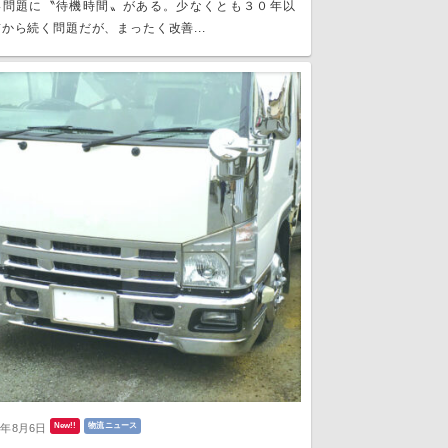
い問題に〝待機時間〟がある。少なくとも３０年以
から続く問題だが、まったく改善...
New!!
物流ニュース
6年8月6日