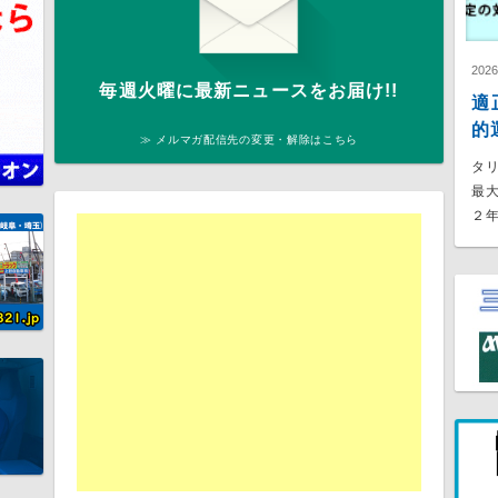
202
毎週火曜に最新ニュースをお届け!!
適
的
≫ メルマガ配信先の変更・解除はこちら
タ
最
２年