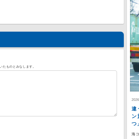
いたものとみなします。
202
違
ン
つ
海