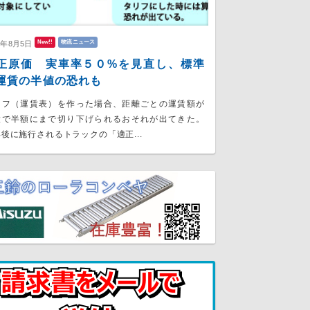
New!!
物流ニュース
6年8月5日
正原価 実車率５０%を見直し、標準
運賃の半値の恐れも
リフ（運賃表）を作った場合、距離ごとの運賃額が
大で半額にまで切り下げられるおそれが出てきた。
後に施行されるトラックの「適正...