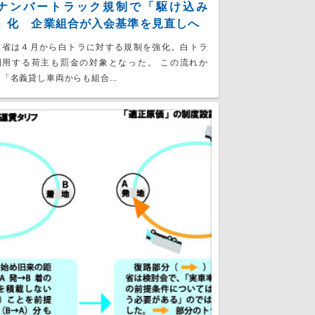
ナンバートラック規制で「駆け込み
」化 企業組合が入会基準を見直しへ
交省は４月から白トラに対する規制を強化。白トラ
利用する荷主も罰金の対象となった。 この流れか
「名義貸し車両からも組合...