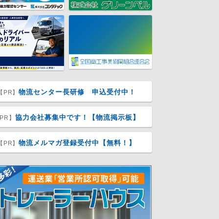
物流センター長研修 申込受付中！
【PR】
協力会社募集中です！【物流掲示板】
PR】
物流メルマガ登録受付中【無料！】
【PR】