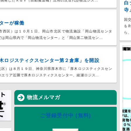
が開発したＡＧＶ（自動搬送機）活用の次世代型物流シス…
白
寺
国
ターが稼働
を
市西区）は１０月１日、岡山市北区で物流施設「岡山物流センタ
ら、
では岡山県内で「岡山物流センター」と「岡山第二物流セン…
木ロジスティクスセンター第２倉庫」を開設
北区）は８月１９日、神奈川県厚木市に「厚木ロジスティクスセン
木エリア近隣で厚木ロジスティクスセンター、綾瀬ロジス…
物流メルマガ
ご登録受付中 (無料)