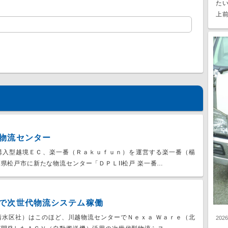
た
上前
物流センター
購入型越境ＥＣ、楽一番（Ｒａｋｕｆｕｎ）を運営する楽一番（楊
県松戸市に新たな物流センター「ＤＰＬII松戸 楽一番…
で次世代物流システム稼働
清水区社）はこのほど、川越物流センターでＮｅｘａ Ｗａｒｅ（北
202