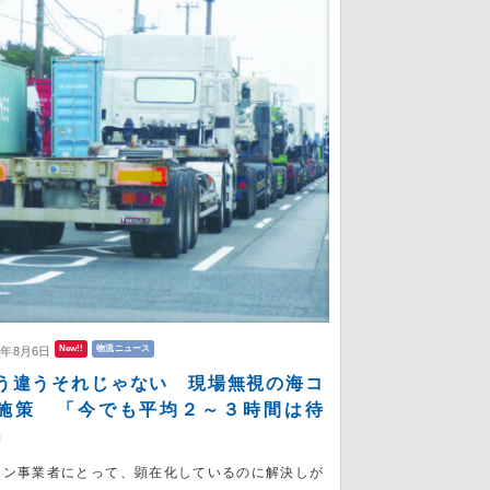
New!!
物流ニュース
6年8月6日
う違うそれじゃない 現場無視の海コ
施策 「今でも平均２～３時間は待
」
コン事業者にとって、顕在化しているのに解決しが