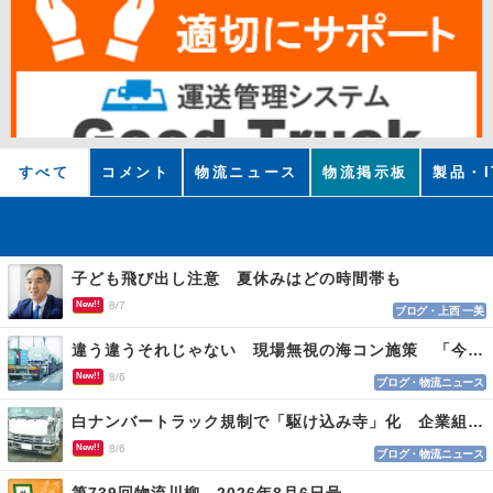
すべて
コメント
物流ニュース
物流掲示板
製品・I
子ども飛び出し注意 夏休みはどの時間帯も
New!!
8/7
ブログ・上西 一美
違う違うそれじゃない 現場無視の海コン施策 「今でも平均２～３時間は待つ」
New!!
8/6
ブログ・物流ニュース
白ナンバートラック規制で「駆け込み寺」化 企業組合が入会基準を見直しへ
New!!
8/6
ブログ・物流ニュース