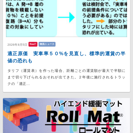
New!!
物流ニュース
2026年8月5日
適正原価 実車率５０%を見直し、標準的運賃の半
値の恐れも
タリフ（運賃表）を作った場合、距離ごとの運賃額が最大で半額に
まで切り下げられるおそれが出てきた。２年後に施行されるトラッ
クの「適正...