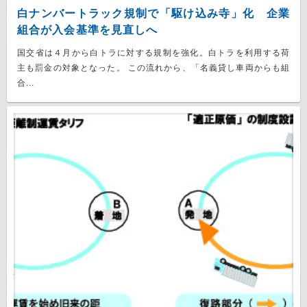
白ナンバートラック規制で「駆け込み寺」化 企業
組合が入会基準を見直しへ
国交省は４月から白トラに対する規制を強化。白トラを利用する荷
主も罰金の対象となった。 この流れから、「名義貸し車両からも組
合...