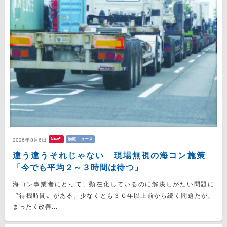
New!!
物流ニュース
2026年8月6日
違う違うそれじゃない 現場無視の海コン施策
「今でも平均２～３時間は待つ」
海コン事業者にとって、顕在化しているのに解決しがたい問題に
〝待機時間〟がある。少なくとも３０年以上前から続く問題だが、
まったく改善...