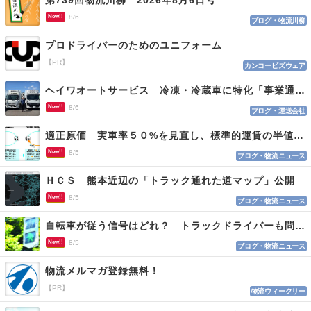
第739回物流川柳 2026年8月6日号
New!!
8/6
ブログ・物流川柳
プロドライバーのためのユニフォーム
【PR】
カンコービズウェア
ヘイワオートサービス 冷凍・冷蔵車に特化「事業通じ貢献目指す」
New!!
8/6
ブログ・運送会社
適正原価 実車率５０%を見直し、標準的運賃の半値の恐れも
New!!
8/5
ブログ・物流ニュース
ＨＣＳ 熊本近辺の「トラック通れた道マップ」公開
New!!
8/5
ブログ・物流ニュース
自転車が従う信号はどれ？ トラックドライバーも問われる認識
New!!
8/5
ブログ・物流ニュース
物流メルマガ登録無料！
【PR】
物流ウィークリー