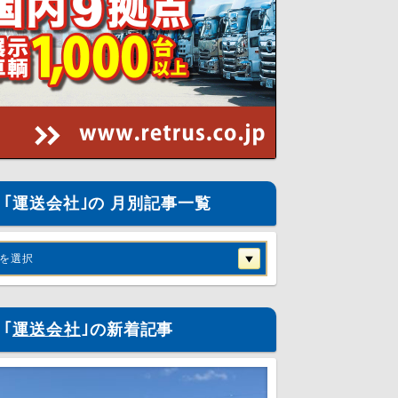
｢運送会社｣の 月別記事一覧
を選択
｢
運送会社
｣の新着記事