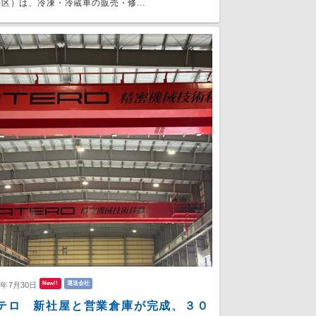
区）は、冷凍・冷蔵車の販売・修...
New!!
運送会社
6年7月30日
テロ 新社屋と営業倉庫が完成、３０