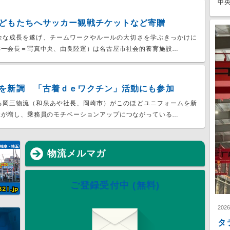
中央
どもたちへサッカー観戦チケットなど寄贈
全な成長を遂げ、チームワークやルールの大切さを学ぶきっかけに
洋一会長＝写真中央、由良陸運）は名古屋市社会的養育施設…
を新調 「古着ｄｅワクチン」活動にも参加
る岡三物流（和泉あや社長、岡崎市）がこのほどユニフォームを新
性が増し、乗務員のモチベーションアップにつながっている…
物流メルマガ
ご登録受付中 (無料)
202
タ