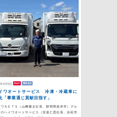
New!!
運送会社
6年8月6日
イワオートサービス 冷凍・冷蔵車に
化「事業通じ貢献目指す」
ンワＮＥＴＳ（山﨑隆太社長、静岡県袋井市）グル
プのヘイワオートサービス（安達仁思社長、浜松市