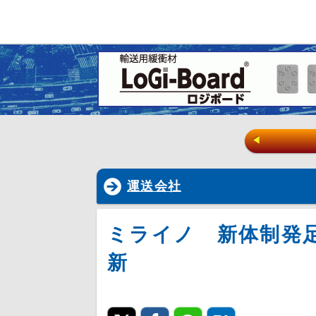
◀
運送会社
ミライノ 新体制発
新