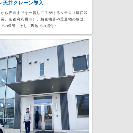
ン天井クレーン導入
送から設置までを一貫して手がけるタテロ（建口和
社長、京都府八幡市）。精密機器や重量物の輸送、
での保管、そして現地での据付・...