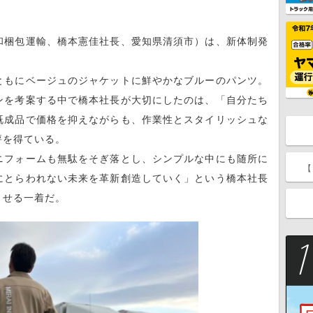
和梱包運輸、橋本憲佳社長、愛知県清須市）は、新体制発
ともにベージュのジャケットに鮮やかなブルーのパンツ。
ンを考案する中で橋本社長が大切にしたのは、「自分たち
既成品で価格を抑えながらも、作業性とスタイリッシュな
評を得ている。
ニフォームも無駄をそぎ落とし、シンプルな中にも随所に
【
にとらわれない未来を革新創造していく」という橋本社長
させる一着だ。