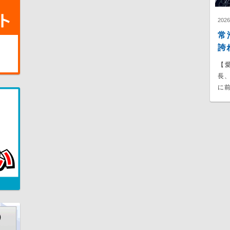
202
常
誇
【
長
に前