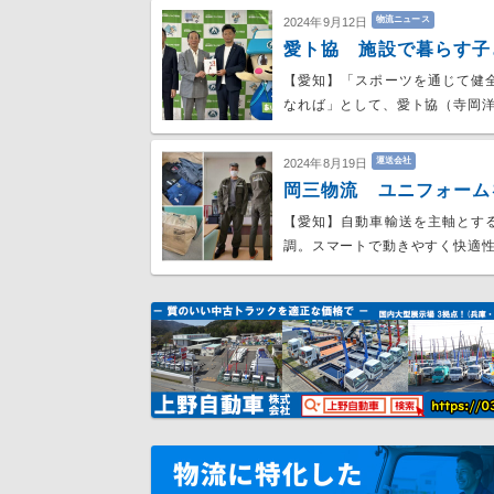
物流ニュース
2024年9月12日
愛ト協 施設で暮らす子
【愛知】「スポーツを通じて健
なれば」として、愛ト協（寺岡
運送会社
2024年8月19日
岡三物流 ユニフォーム
【愛知】自動車輸送を主軸とす
調。スマートで動きやすく快適