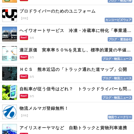
ブログ・物流川柳
プロドライバーのためのユニフォーム
【PR】
カンコービズウェア
ヘイワオートサービス 冷凍・冷蔵車に特化「事業通じ貢献目指す」
New!!
8/6
ブログ・運送会社
適正原価 実車率５０%を見直し、標準的運賃の半値の恐れも
New!!
8/5
ブログ・物流ニュース
ＨＣＳ 熊本近辺の「トラック通れた道マップ」公開
New!!
8/5
ブログ・物流ニュース
自転車が従う信号はどれ？ トラックドライバーも問われる認識
New!!
8/5
ブログ・物流ニュース
物流メルマガ登録無料！
【PR】
物流ウィークリー
アイリスオーヤマなど 自動トラックと貨物列車連携