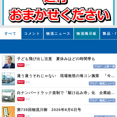
すべて
コメント
物流ニュース
物流掲示板
製品・I
子ども飛び出し注意 夏休みはどの時間帯も
New!!
8/7
ブログ・上西 一美
違う違うそれじゃない 現場無視の海コン施策 「今でも平均２～３時間は待つ」
New!!
8/6
ブログ・物流ニュース
白ナンバートラック規制で「駆け込み寺」化 企業組合が入会基準を見直しへ
New!!
8/6
ブログ・物流ニュース
第739回物流川柳 2026年8月6日号
New!!
8/6