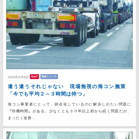
New!!
物流ニュース
2026年8月6日
違う違うそれじゃない 現場無視の海コン施策
「今でも平均２～３時間は待つ」
海コン事業者にとって、顕在化しているのに解決しがたい問題に
〝待機時間〟がある。少なくとも３０年以上前から続く問題だが、
まったく改善...