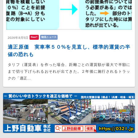
New!!
物流ニュース
2026年8月5日
適正原価 実車率５０%を見直し、標準的運賃の半
値の恐れも
タリフ（運賃表）を作った場合、距離ごとの運賃額が最大で半額に
まで切り下げられるおそれが出てきた。２年後に施行されるトラッ
クの「適正...