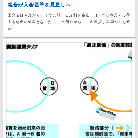
組合が入会基準を見直しへ
国交省は４月から白トラに対する規制を強化。白トラを利用する荷
主も罰金の対象となった。 この流れから、「名義貸し車両からも組
合...