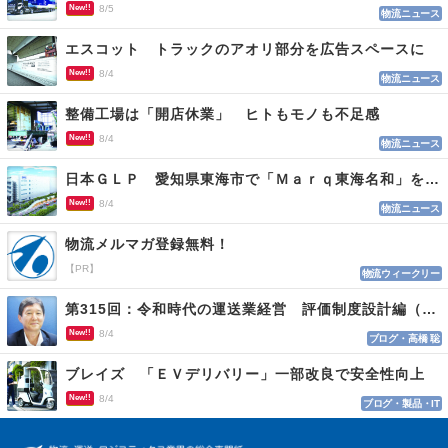
New!!
8/5
物流ニュース
エスコット トラックのアオリ部分を広告スペースに
New!!
8/4
物流ニュース
整備工場は「開店休業」 ヒトもモノも不足感
New!!
8/4
物流ニュース
日本ＧＬＰ 愛知県東海市で「Ｍａｒｑ東海名和」を開発
New!!
8/4
物流ニュース
物流メルマガ登録無料！
【PR】
物流ウィークリー
第315回：令和時代の運送業経営 評価制度設計編（１１５）
New!!
8/4
ブログ・高橋 聡
ブレイズ 「ＥＶデリバリー」一部改良で安全性向上
New!!
8/4
ブログ・製品・IT