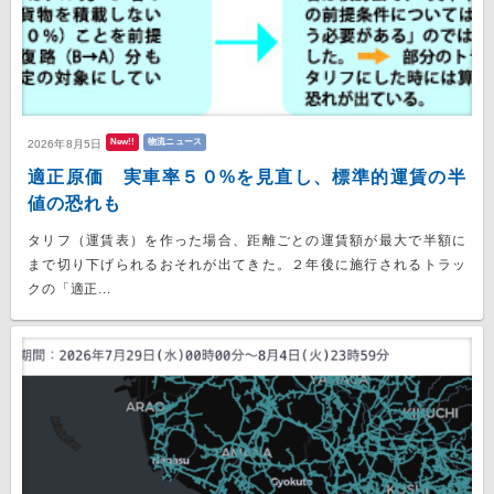
New!!
物流ニュース
2026年8月5日
適正原価 実車率５０%を見直し、標準的運賃の半
値の恐れも
タリフ（運賃表）を作った場合、距離ごとの運賃額が最大で半額に
まで切り下げられるおそれが出てきた。２年後に施行されるトラッ
クの「適正...