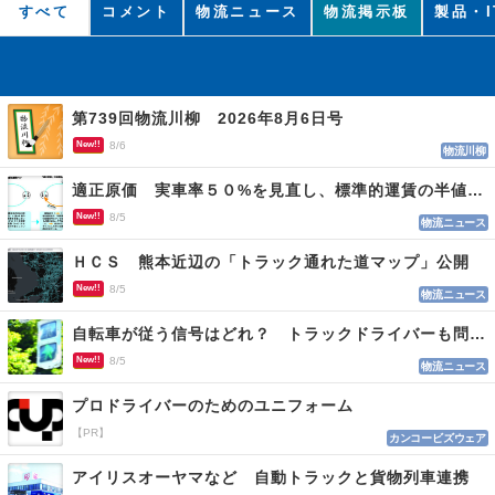
すべて
コメント
物流ニュース
物流掲示板
製品・I
第739回物流川柳 2026年8月6日号
New!!
8/6
物流川柳
適正原価 実車率５０%を見直し、標準的運賃の半値の恐れも
New!!
8/5
物流ニュース
ＨＣＳ 熊本近辺の「トラック通れた道マップ」公開
New!!
8/5
物流ニュース
自転車が従う信号はどれ？ トラックドライバーも問われる認識
New!!
8/5
物流ニュース
プロドライバーのためのユニフォーム
【PR】
カンコービズウェア
アイリスオーヤマなど 自動トラックと貨物列車連携