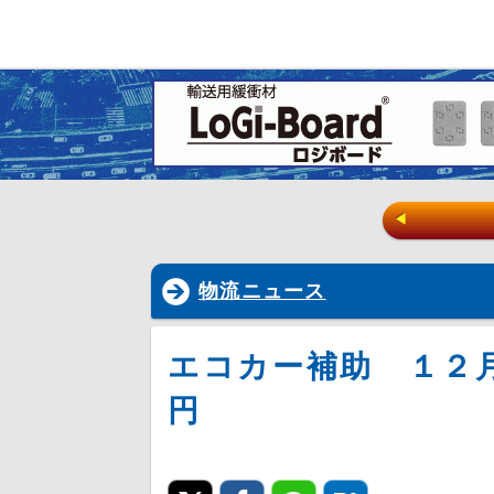
◀
物流ニュース
エコカー補助 １２
円