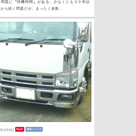
い問題に〝待機時間〟がある。少なくとも３０年以
から続く問題だが、まったく改善...
New!!
物流ニュース
6年8月6日