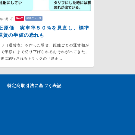
New!!
物流ニュース
6年8月5日
正原価 実車率５０%を見直し、標準
運賃の半値の恐れも
リフ（運賃表）を作った場合、距離ごとの運賃額が
大で半額にまで切り下げられるおそれが出てきた。
後に施行されるトラックの「適正...
特定商取引法に基づく表記