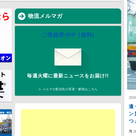
物流メルマガ
ご登録受付中 (無料)
毎週火曜に最新ニュースをお届け!!
≫ メルマガ配信先の変更・解除はこちら
202
違
ン
つ
海