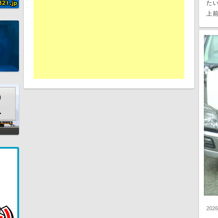
た
上前
202