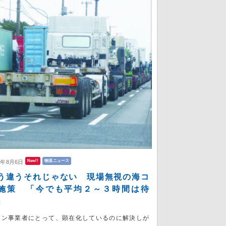
New!!
物流ニュース
6年8月6日
う違うそれじゃない 現場無視の海コ
施策 「今でも平均２～３時間は待
」
コン事業者にとって、顕在化しているのに解決しが