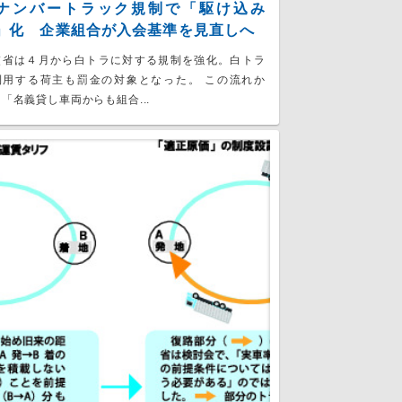
ナンバートラック規制で「駆け込み
」化 企業組合が入会基準を見直しへ
交省は４月から白トラに対する規制を強化。白トラ
利用する荷主も罰金の対象となった。 この流れか
「名義貸し車両からも組合...