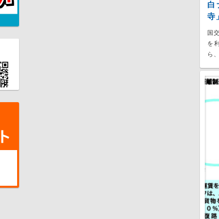
白
寺
国
を
ら、