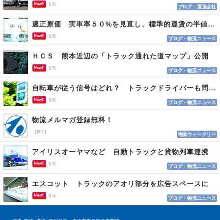
New!!
8/6
ブログ・運送会社
適正原価 実車率５０%を見直し、標準的運賃の半値の恐れも
New!!
8/5
ブログ・物流ニュース
ＨＣＳ 熊本近辺の「トラック通れた道マップ」公開
New!!
8/5
ブログ・物流ニュース
自転車が従う信号はどれ？ トラックドライバーも問われる認識
New!!
8/5
ブログ・物流ニュース
物流メルマガ登録無料！
【PR】
物流ウィークリー
アイリスオーヤマなど 自動トラックと貨物列車連携
New!!
8/5
ブログ・物流ニュース
エスコット トラックのアオリ部分を広告スペースに
New!!
8/4
ブログ・物流ニュース