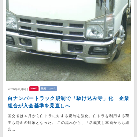
New!!
物流ニュース
2026年8月6日
白ナンバートラック規制で「駆け込み寺」化 企業
組合が入会基準を見直しへ
国交省は４月から白トラに対する規制を強化。白トラを利用する荷
主も罰金の対象となった。 この流れから、「名義貸し車両からも組
合...