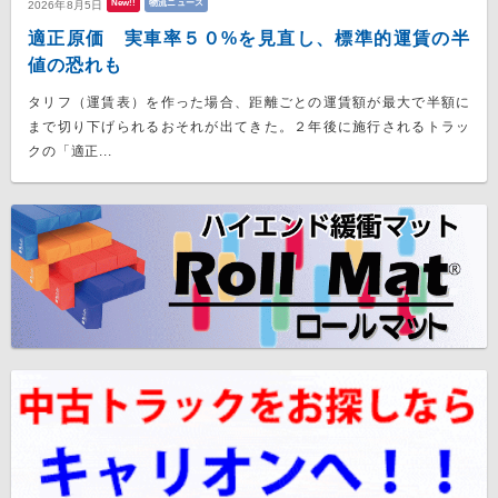
New!!
物流ニュース
2026年8月5日
適正原価 実車率５０%を見直し、標準的運賃の半
値の恐れも
タリフ（運賃表）を作った場合、距離ごとの運賃額が最大で半額に
まで切り下げられるおそれが出てきた。２年後に施行されるトラッ
クの「適正...