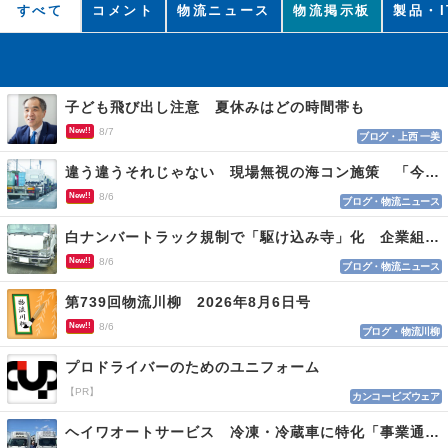
すべて
コメント
物流ニュース
物流掲示板
製品・I
子ども飛び出し注意 夏休みはどの時間帯も
New!!
8/7
ブログ・上西 一美
違う違うそれじゃない 現場無視の海コン施策 「今でも平均２～３時間は待つ」
New!!
8/6
ブログ・物流ニュース
白ナンバートラック規制で「駆け込み寺」化 企業組合が入会基準を見直しへ
New!!
8/6
ブログ・物流ニュース
第739回物流川柳 2026年8月6日号
New!!
8/6
ブログ・物流川柳
プロドライバーのためのユニフォーム
【PR】
カンコービズウェア
ヘイワオートサービス 冷凍・冷蔵車に特化「事業通じ貢献目指す」