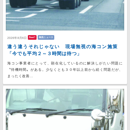
New!!
物流ニュース
2026年8月6日
違う違うそれじゃない 現場無視の海コン施策
「今でも平均２～３時間は待つ」
海コン事業者にとって、顕在化しているのに解決しがたい問題に
〝待機時間〟がある。少なくとも３０年以上前から続く問題だが、
まったく改善...