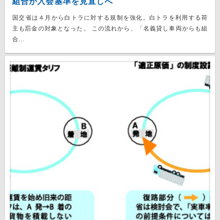
組合が入会基準を見直しへ
国交省は４月から白トラに対する規制を強化。白トラを利用する荷
主も罰金の対象となった。 この流れから、「名義貸し車両からも組
合...