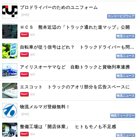
プロドライバーのためのユニフォーム
【PR】
カンコービズウェア
ＨＣＳ 熊本近辺の「トラック通れた道マップ」公開
New!!
8/5
物流ニュース
自転車が従う信号はどれ？ トラックドライバーも問われる認識
New!!
8/5
物流ニュース
アイリスオーヤマなど 自動トラックと貨物列車連携
New!!
8/5
物流ニュース
エスコット トラックのアオリ部分を広告スペースに
New!!
8/4
物流ニュース
物流メルマガ登録無料！
【PR】
物流ウィークリー
整備工場は「開店休業」 ヒトもモノも不足感
New!!
8/4
物流ニュース