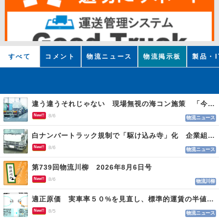
すべて
コメント
物流ニュース
物流掲示板
製品・I
違う違うそれじゃない 現場無視の海コン施策 「今でも平均２～３時間は待つ」
New!!
8/6
物流ニュース
白ナンバートラック規制で「駆け込み寺」化 企業組合が入会基準を見直しへ
New!!
8/6
物流ニュース
第739回物流川柳 2026年8月6日号
New!!
8/6
物流川柳
適正原価 実車率５０%を見直し、標準的運賃の半値の恐れも
New!!
8/5
物流ニュース