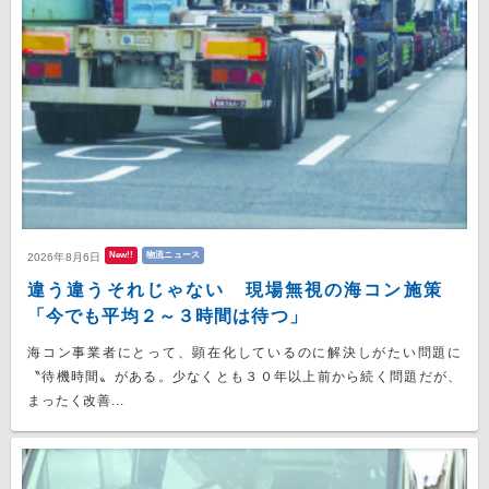
New!!
物流ニュース
2026年8月6日
違う違うそれじゃない 現場無視の海コン施策
「今でも平均２～３時間は待つ」
海コン事業者にとって、顕在化しているのに解決しがたい問題に
〝待機時間〟がある。少なくとも３０年以上前から続く問題だが、
まったく改善...