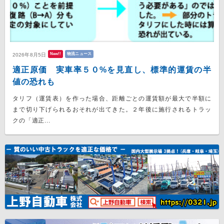
New!!
物流ニュース
2026年8月5日
適正原価 実車率５０%を見直し、標準的運賃の半
値の恐れも
タリフ（運賃表）を作った場合、距離ごとの運賃額が最大で半額に
まで切り下げられるおそれが出てきた。２年後に施行されるトラッ
クの「適正...