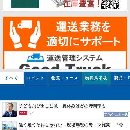
すべて
コメント
物流ニュース
物流掲示板
製品・I
子ども飛び出し注意 夏休みはどの時間帯も
New!!
8/7
ブログ・上西 一美
違う違うそれじゃない 現場無視の海コン施策 「今でも平均２～３時間は待つ」