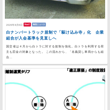
New!!
物流ニュース
2026年8月6日
白ナンバートラック規制で「駆け込み寺」化 企業
組合が入会基準を見直しへ
国交省は４月から白トラに対する規制を強化。白トラを利用する荷
主も罰金の対象となった。 この流れから、「名義貸し車両からも組
合...