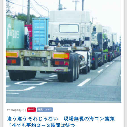
New!!
物流ニュース
2026年8月6日
違う違うそれじゃない 現場無視の海コン施策
「今でも平均２～３時間は待つ」