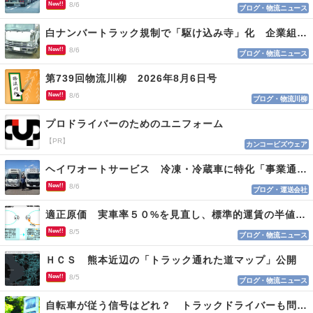
New!!
8/6
ブログ・物流ニュース
白ナンバートラック規制で「駆け込み寺」化 企業組合が入会基準を見直しへ
New!!
8/6
ブログ・物流ニュース
第739回物流川柳 2026年8月6日号
New!!
8/6
ブログ・物流川柳
プロドライバーのためのユニフォーム
【PR】
カンコービズウェア
ヘイワオートサービス 冷凍・冷蔵車に特化「事業通じ貢献目指す」
New!!
8/6
ブログ・運送会社
適正原価 実車率５０%を見直し、標準的運賃の半値の恐れも
New!!
8/5
ブログ・物流ニュース
ＨＣＳ 熊本近辺の「トラック通れた道マップ」公開
New!!
8/5
ブログ・物流ニュース
自転車が従う信号はどれ？ トラックドライバーも問われる認識