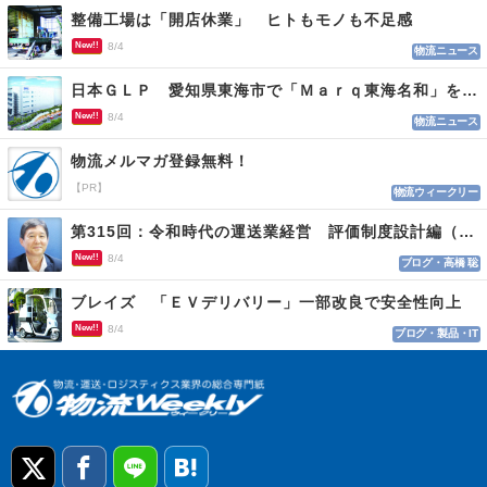
整備工場は「開店休業」 ヒトもモノも不足感
New!!
8/4
物流ニュース
日本ＧＬＰ 愛知県東海市で「Ｍａｒｑ東海名和」を開発
New!!
8/4
物流ニュース
物流メルマガ登録無料！
【PR】
物流ウィークリー
第315回：令和時代の運送業経営 評価制度設計編（１１５）
New!!
8/4
ブログ・高橋 聡
ブレイズ 「ＥＶデリバリー」一部改良で安全性向上
New!!
8/4
ブログ・製品・IT