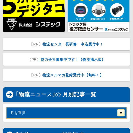
【PR】
物流センター長研修 申込受付中！
【PR】
協力会社募集中です！【物流掲示板】
【PR】
物流メルマガ登録受付中【無料！】
｢物流ニュース｣の 月別記事一覧
月を選択