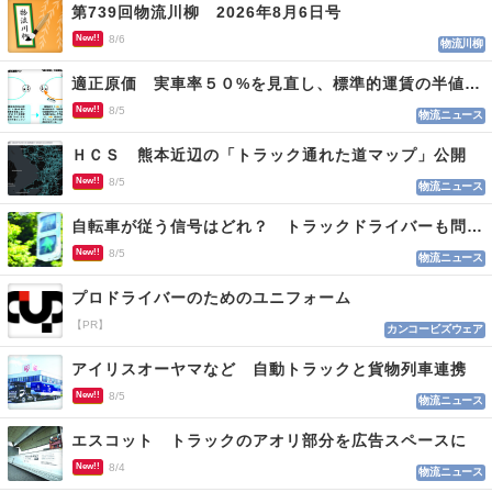
第739回物流川柳 2026年8月6日号
New!!
8/6
物流川柳
適正原価 実車率５０%を見直し、標準的運賃の半値の恐れも
New!!
8/5
物流ニュース
ＨＣＳ 熊本近辺の「トラック通れた道マップ」公開
New!!
8/5
物流ニュース
自転車が従う信号はどれ？ トラックドライバーも問われる認識
New!!
8/5
物流ニュース
プロドライバーのためのユニフォーム
【PR】
カンコービズウェア
アイリスオーヤマなど 自動トラックと貨物列車連携
New!!
8/5
物流ニュース
エスコット トラックのアオリ部分を広告スペースに
New!!
8/4
物流ニュース