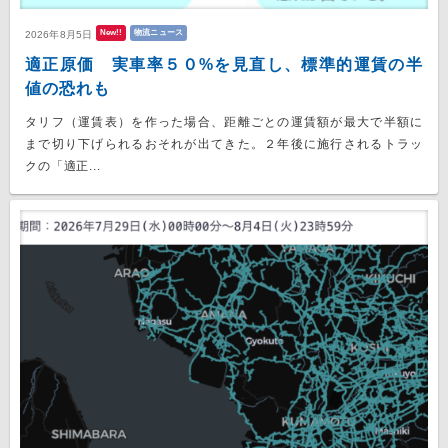
New!!
物流ニュース
2026年8月5日
適正原価 実車率５０%を見直し、標準的運賃の半
値の恐れも
タリフ（運賃表）を作った場合、距離ごとの運賃額が最大で半額に
まで切り下げられるおそれが出てきた。２年後に施行されるトラッ
クの「適正...