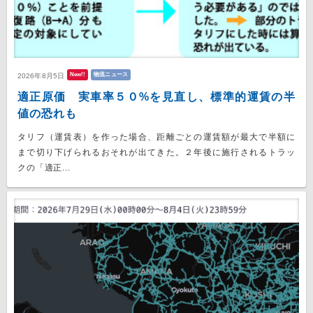
New!!
物流ニュース
2026年8月5日
適正原価 実車率５０%を見直し、標準的運賃の半
値の恐れも
タリフ（運賃表）を作った場合、距離ごとの運賃額が最大で半額に
まで切り下げられるおそれが出てきた。２年後に施行されるトラッ
クの「適正...