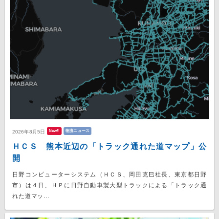
New!!
物流ニュース
2026年8月5日
ＨＣＳ 熊本近辺の「トラック通れた道マップ」公
開
日野コンピューターシステム（ＨＣＳ、岡田克巳社長、東京都日野
市）は４日、ＨＰに日野自動車製大型トラックによる「トラック通
れた道マッ...