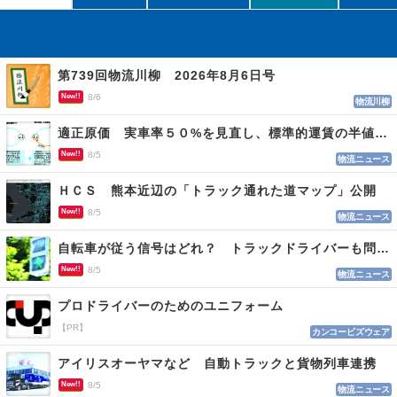
第739回物流川柳 2026年8月6日号
New!!
8/6
物流川柳
適正原価 実車率５０%を見直し、標準的運賃の半値の恐れも
New!!
8/5
物流ニュース
ＨＣＳ 熊本近辺の「トラック通れた道マップ」公開
New!!
8/5
物流ニュース
自転車が従う信号はどれ？ トラックドライバーも問われる認識
New!!
8/5
物流ニュース
プロドライバーのためのユニフォーム
【PR】
カンコービズウェア
アイリスオーヤマなど 自動トラックと貨物列車連携
New!!
8/5
物流ニュース