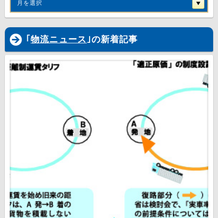
月を選択
｢
物流ニュース
｣の新着記事