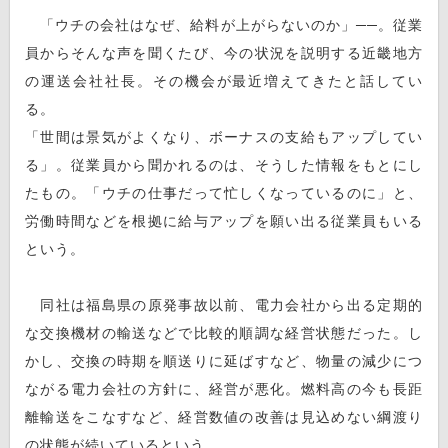
「ウチの会社はなぜ、給料が上がらないのか」──。従業
員からそんな声を聞くたび、今の状況を説明する近畿地方
の運送会社社長。その機会が最近増えてきたと話してい
る。
「世間は景気がよくなり、ボーナスの支給もアップしてい
る」。従業員から聞かれるのは、そうした情報をもとにし
たもの。「ウチの仕事だって忙しくなっているのに」と、
労働時間などを根拠に給与アップを願い出る従業員もいる
という。
同社は福島県の原発事故以前、電力会社から出る定期的
な交換機材の輸送などで比較的順調な経営状態だった。し
かし、交換の時期を順送りに延ばすなど、物量の減少につ
ながる電力会社の方針に、経営が悪化。燃料高の今も長距
離輸送をこなすなど、経営数値の改善は見込めない綱渡り
の状態が続いているという。