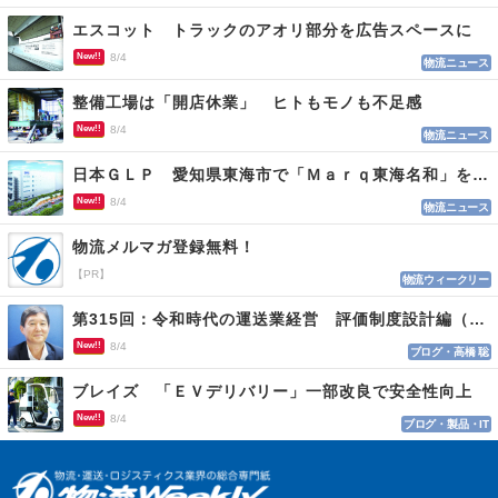
エスコット トラックのアオリ部分を広告スペースに
New!!
8/4
物流ニュース
整備工場は「開店休業」 ヒトもモノも不足感
New!!
8/4
物流ニュース
日本ＧＬＰ 愛知県東海市で「Ｍａｒｑ東海名和」を開発
New!!
8/4
物流ニュース
物流メルマガ登録無料！
【PR】
物流ウィークリー
第315回：令和時代の運送業経営 評価制度設計編（１１５）
New!!
8/4
ブログ・高橋 聡
ブレイズ 「ＥＶデリバリー」一部改良で安全性向上
New!!
8/4
ブログ・製品・IT