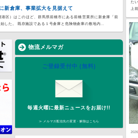
た
に新倉庫、事業拡大を見据えて
上前
都港区）はこのほど、群馬県前橋市にある前橋営業所に新倉庫「前
始した。 既存施設である１号倉庫と危険物倉庫の敷地内…
物流メルマガ
ご登録受付中 (無料)
毎週火曜に最新ニュースをお届け!!
≫ メルマガ配信先の変更・解除はこちら
202