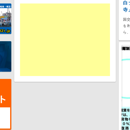
白
寺
国
を
ら、