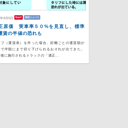
New!!
物流ニュース
6年8月5日
正原価 実車率５０%を見直し、標準
運賃の半値の恐れも
リフ（運賃表）を作った場合、距離ごとの運賃額が
大で半額にまで切り下げられるおそれが出てきた。
後に施行されるトラックの「適正...