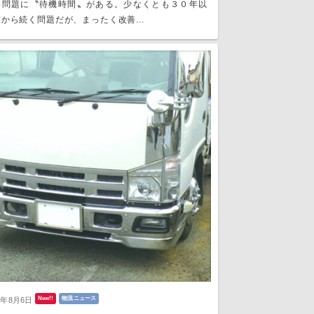
い問題に〝待機時間〟がある。少なくとも３０年以
から続く問題だが、まったく改善...
New!!
物流ニュース
6年8月6日