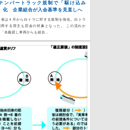
ナンバートラック規制で「駆け込み
」化 企業組合が入会基準を見直しへ
交省は４月から白トラに対する規制を強化。白トラ
利用する荷主も罰金の対象となった。 この流れか
「名義貸し車両からも組合...