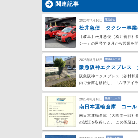
関連記事
運送会社
2026年7月16日
松井急便 タクシー事業
【岐阜】松井急便（松井善行社
シー」の屋号で６月から営業を開
物流ニュース
2025年8月18日
阪急阪神エクスプレス 
阪急阪神エクスプレス（谷村和
内で倉庫を移転し、「六甲アイ
物流ニュース
2025年6月16日
南日本運輸倉庫 コール
南日本運輸倉庫（大園圭一郎社
の認証を取得した。 この認証は
物流ニュース