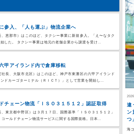
に参入、「人も運ぶ」物流企業へ
長、恵那市）はこのほど、タクシー事業に新規参入。「え〜なタク
始した。 タクシー事業は地元の老舗企業から譲渡を受け…
六甲アイランド内で倉庫移転
宏社長、大阪市北区）はこのほど、神戸市東灘区の六甲アイランド
ランドカーゴターミナル（ＲＩＣＴ）」として営業を開始し…
202
ドチェーン物流「ＩＳＯ３１５１２」認証取得
違
ン
長、東京都中野区）は３月１７日、国際基準「ＩＳＯ３１５１２」
つ
、コールドチェーン物流サービスに関する国際規格。日本…
海