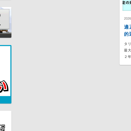
202
適
的
タ
最
２年