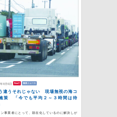
New!!
物流ニュース
6年8月6日
う違うそれじゃない 現場無視の海コ
施策 「今でも平均２～３時間は待
」
コン事業者にとって、顕在化しているのに解決しが