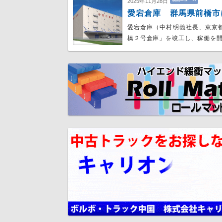
2025年11月28日
愛宕倉庫 群馬県前橋市
愛宕倉庫（中村明義社長、東京
橋２号倉庫」を竣工し、稼働を開