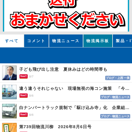
すべて
コメント
物流ニュース
物流掲示板
製品・I
子ども飛び出し注意 夏休みはどの時間帯も
New!!
8/7
ブログ・上西 一美
違う違うそれじゃない 現場無視の海コン施策 「今でも平均２～３時間は待つ」
New!!
8/6
ブログ・物流ニュース
白ナンバートラック規制で「駆け込み寺」化 企業組合が入会基準を見直しへ
New!!
8/6
ブログ・物流ニュース
第739回物流川柳 2026年8月6日号