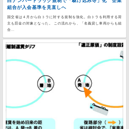
白ナンバートラック規制で「駆け込み寺」化 企業
組合が入会基準を見直しへ
国交省は４月から白トラに対する規制を強化。白トラを利用する荷
主も罰金の対象となった。 この流れから、「名義貸し車両からも組
合...