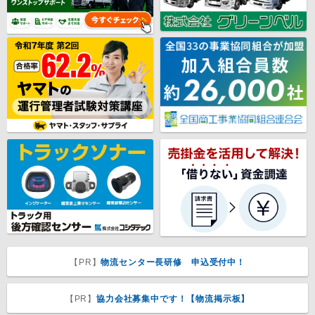
【PR】
物流センター長研修 申込受付中！
【PR】
協力会社募集中です！【物流掲示板】