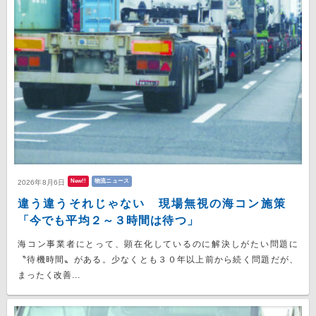
New!!
物流ニュース
2026年8月6日
違う違うそれじゃない 現場無視の海コン施策
「今でも平均２～３時間は待つ」
海コン事業者にとって、顕在化しているのに解決しがたい問題に
〝待機時間〟がある。少なくとも３０年以上前から続く問題だが、
まったく改善...