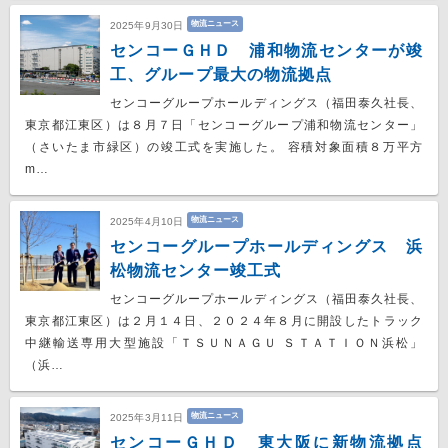
物流ニュース
2025年9月30日
センコーＧＨＤ 浦和物流センターが竣
工、グループ最大の物流拠点
センコーグループホールディングス（福田泰久社長、
東京都江東区）は８月７日「センコーグループ浦和物流センター」
（さいたま市緑区）の竣工式を実施した。 容積対象面積８万平方
m…
物流ニュース
2025年4月10日
センコーグループホールディングス 浜
松物流センター竣工式
センコーグループホールディングス（福田泰久社長、
東京都江東区）は２月１４日、２０２４年８月に開設したトラック
中継輸送専用大型施設「ＴＳＵＮＡＧＵ ＳＴＡＴＩＯＮ浜松」
（浜…
物流ニュース
2025年3月11日
センコーＧＨＤ 東大阪に新物流拠点