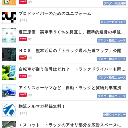
New!!
8/6
ブログ・物流川柳
プロドライバーのためのユニフォーム
【PR】
カンコービズウェア
適正原価 実車率５０%を見直し、標準的運賃の半値の恐れも
New!!
8/5
ブログ・物流ニュース
ＨＣＳ 熊本近辺の「トラック通れた道マップ」公開
New!!
8/5
ブログ・物流ニュース
自転車が従う信号はどれ？ トラックドライバーも問われる認識
New!!
8/5
ブログ・物流ニュース
アイリスオーヤマなど 自動トラックと貨物列車連携
New!!
8/5
ブログ・物流ニュース
物流メルマガ登録無料！
【PR】
物流ウィークリー
エスコット トラックのアオリ部分を広告スペースに