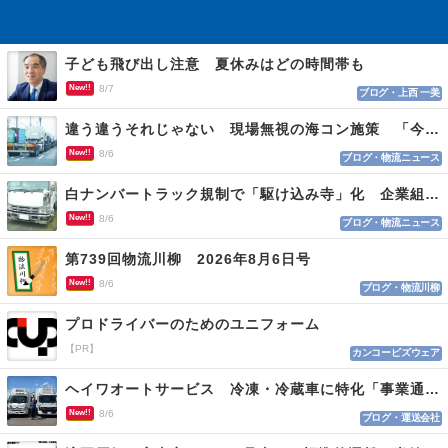
子ども飛び出し注意 夏休みはどの時間帯も
New!!
8/7
ブログ・上西 一美
違う違うそれじゃない 現場無視の海コン施策 「今でも平均２～３時間は待つ」
New!!
8/6
ブログ・物流ニュース
白ナンバートラック規制で「駆け込み寺」化 企業組合が入会基準を見直しへ
New!!
8/6
ブログ・物流ニュース
第739回物流川柳 2026年8月6日号
New!!
8/6
ブログ・物流川柳
プロドライバーのためのユニフォーム
【PR】
カンコービズウェア
ヘイワオートサービス 冷凍・冷蔵車に特化「事業通じ貢献目指す」
New!!
8/6
ブログ・運送会社