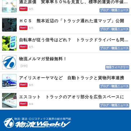
適正原価 実車率５０%を見直し、標準的運賃の半値の恐れも
New!!
8/5
ブログ・物流ニュース
ＨＣＳ 熊本近辺の「トラック通れた道マップ」公開
New!!
8/5
ブログ・物流ニュース
自転車が従う信号はどれ？ トラックドライバーも問われる認識
New!!
8/5
ブログ・物流ニュース
物流メルマガ登録無料！
【PR】
物流ウィークリー
アイリスオーヤマなど 自動トラックと貨物列車連携
New!!
8/5
ブログ・物流ニュース
エスコット トラックのアオリ部分を広告スペースに
New!!
8/4
ブログ・物流ニュース