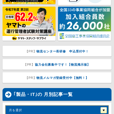
【PR】
物流センター長研修 申込受付中！
【PR】
協力会社募集中です！【物流掲示板】
【PR】
物流メルマガ登録受付中【無料！】
｢製品・IT｣の 月別記事一覧
月を選択