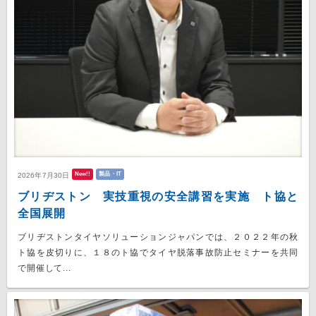
New!!
製品・IT
2026年7月30日
ブリヂストン 実技重視の安全講習を実施 ト協と
全国展開
ブリヂストンタイヤソリューションジャパンでは、２０２２年の秋
ト協を皮切りに、１８のト協でタイヤ脱落事故防止セミナーを共同
で開催して...