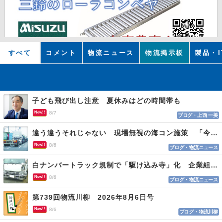
すべて
コメント
物流ニュース
物流掲示板
製品・I
子ども飛び出し注意 夏休みはどの時間帯も
New!!
8/7
ブログ・上西 一美
違う違うそれじゃない 現場無視の海コン施策 「今でも平均２～３時間は待つ」
New!!
8/6
ブログ・物流ニュース
白ナンバートラック規制で「駆け込み寺」化 企業組合が入会基準を見直しへ
New!!
8/6
ブログ・物流ニュース
第739回物流川柳 2026年8月6日号
New!!
8/6
ブログ・物流川柳