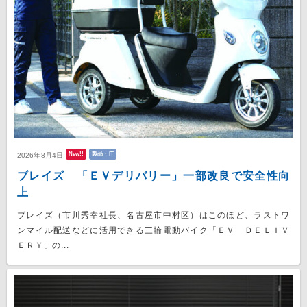
New!!
製品・IT
2026年8月4日
ブレイズ 「ＥＶデリバリー」一部改良で安全性向
上
ブレイズ（市川秀幸社長、名古屋市中村区）はこのほど、ラストワ
ンマイル配送などに活用できる三輪電動バイク「ＥＶ ＤＥＬＩＶ
ＥＲＹ」の...