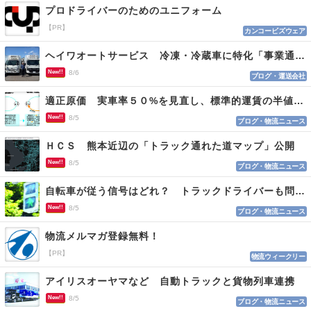
プロドライバーのためのユニフォーム
【PR】
カンコービズウェア
ヘイワオートサービス 冷凍・冷蔵車に特化「事業通じ貢献目指す」
New!!
8/6
ブログ・運送会社
適正原価 実車率５０%を見直し、標準的運賃の半値の恐れも
New!!
8/5
ブログ・物流ニュース
ＨＣＳ 熊本近辺の「トラック通れた道マップ」公開
New!!
8/5
ブログ・物流ニュース
自転車が従う信号はどれ？ トラックドライバーも問われる認識
New!!
8/5
ブログ・物流ニュース
物流メルマガ登録無料！
【PR】
物流ウィークリー
アイリスオーヤマなど 自動トラックと貨物列車連携
New!!
8/5
ブログ・物流ニュース