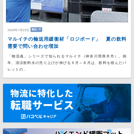
製品・IT
2026年7月23日
マルイチの輸送用緩衝材「ロジボード」 夏の飲料
需要で問い合わせ増加
「物流魂」シリーズで知られるマルイチ（神奈川県厚木市）。例
年、清涼飲料水の売り上げが伸びる６月～８月は、飲料を積んだパ
レットの...