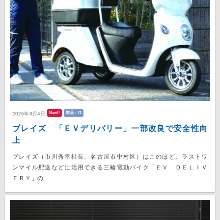
New!!
製品・IT
2026年8月4日
ブレイズ 「ＥＶデリバリー」一部改良で安全性向
上
ブレイズ（市川秀幸社長、名古屋市中村区）はこのほど、ラストワ
ンマイル配送などに活用できる三輪電動バイク「ＥＶ ＤＥＬＩＶ
ＥＲＹ」の...