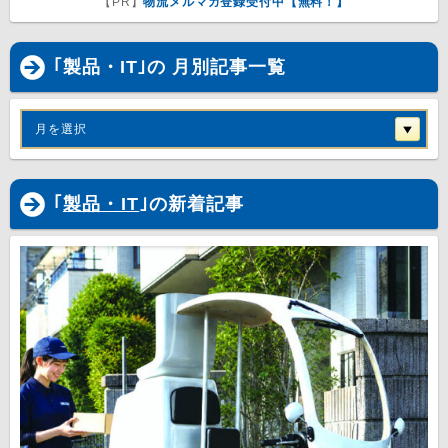
【PR】
物流メルマガ登録受付中【無料！】
｢製品・IT｣の 月別記事一覧
月を選択
｢
製品・IT
｣の新着記事