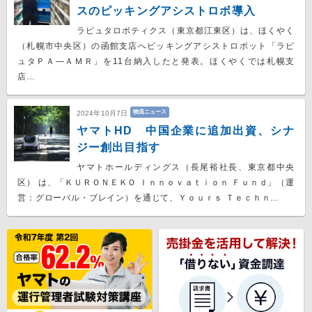
スのピッキングアシストロボ導入
ラピュタロボティクス（東京都江東区）は、ほくやく
（札幌市中央区）の函館支店へピッキングアシストロボット「ラピ
ュタＰＡ―ＡＭＲ」を11台納入したと発表。ほくやくでは札幌支
店…
物流ニュース
2024年10月7日
ヤマトHD 中国企業に追加出資、シナ
ジー創出目指す
ヤマトホールディングス（長尾裕社長、東京都中央
区） は、「ＫＵＲＯＮＥＫＯ Ｉｎｎｏｖａｔｉｏｎ Ｆｕｎｄ」（運
営：グローバル・ブレイン）を通じて、Ｙｏｕｒｓ Ｔｅｃｈｎ…