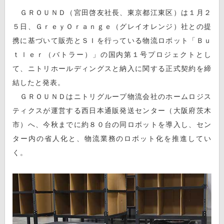
ＧＲＯＵＮＤ（宮田啓友社長、東京都江東区）は１月２
５日、ＧｒｅｙＯｒａｎｇｅ（グレイオレンジ）社との提
携に基づいて販売とＳＩを行っている物流ロボット「Ｂｕ
ｔｌｅｒ（バトラー）」の国内第１号プロジェクトとし
て、ニトリホールディングスと納入に関する正式契約を締
結したと発表。
ＧＲＯＵＮＤはニトリグループ物流会社のホームロジス
ティクスが運営する西日本通販発送センター（大阪府茨木
市）へ、今秋までに約８０台の同ロボットを導入し、セン
ター内の省人化と、物流業務のロボット化を推進してい
く。