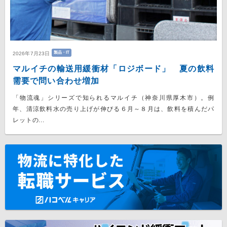
製品・IT
2026年7月23日
マルイチの輸送用緩衝材「ロジボード」 夏の飲料
需要で問い合わせ増加
「物流魂」シリーズで知られるマルイチ（神奈川県厚木市）。例
年、清涼飲料水の売り上げが伸びる６月～８月は、飲料を積んだパ
レットの...