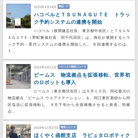
製品・IT
2025年4月16日
ハコベルとＴＳＵＮＡＧＵＴＥ トラッ
ク予約システムの連携を開始
ハコベル（狭間健志社長、東京都中央区）とＴＳＵＮ
ＡＧＵＴＥ（野町雅俊社長、同千代田区）は、両社が展開するトラ
ック予約・受付システムの連携を開始した。 今回連携するのは、
Ｔ…
トピックス物流ニュース
2024年9月11日
ビームス 物流拠点を拡張移転、世界初
のロボットも導入
ビームス（東京都渋谷区）は９月１０日、同社最大の
物流拠点「ビームス ウエアステーション」を、同江東区新砂から同
区塩浜に拡張移転し、９月下旬から全面稼働させると発表。同拠
点…
物流ニュース
2024年12月27日
ほくやく函館支店 ラピュタロボティク