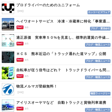
プロドライバーのためのユニフォーム
【PR】
カンコービズウェア
ヘイワオートサービス 冷凍・冷蔵車に特化「事業通じ貢献目指す」
New!!
8/6
ブログ・運送会社
適正原価 実車率５０%を見直し、標準的運賃の半値の恐れも
New!!
8/5
ブログ・物流ニュース
ＨＣＳ 熊本近辺の「トラック通れた道マップ」公開
New!!
8/5
ブログ・物流ニュース
自転車が従う信号はどれ？ トラックドライバーも問われる認識
New!!
8/5
ブログ・物流ニュース
物流メルマガ登録無料！
【PR】
物流ウィークリー
アイリスオーヤマなど 自動トラックと貨物列車連携
New!!
8/5
ブログ・物流ニュース