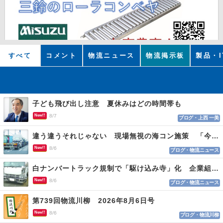
すべて
コメント
物流ニュース
物流掲示板
製品・I
子ども飛び出し注意 夏休みはどの時間帯も
New!!
8/7
ブログ・上西 一美
違う違うそれじゃない 現場無視の海コン施策 「今でも平均２～３時間は待つ」
New!!
8/6
ブログ・物流ニュース
白ナンバートラック規制で「駆け込み寺」化 企業組合が入会基準を見直しへ
New!!
8/6
ブログ・物流ニュース
第739回物流川柳 2026年8月6日号
New!!
8/6
ブログ・物流川柳