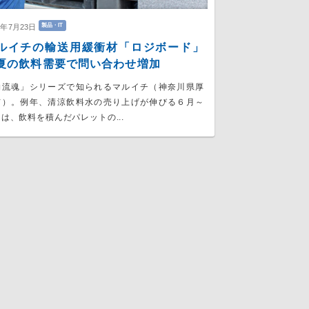
製品・IT
6年7月23日
ルイチの輸送用緩衝材「ロジボード」
の飲料需要で問い合わせ増加
物流魂」シリーズで知られるマルイチ（神奈川県厚
市）。例年、清涼飲料水の売り上げが伸びる６月～
は、飲料を積んだパレットの...