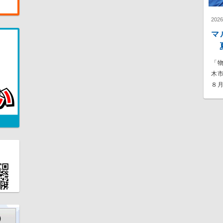
202
マ
夏
「
木
８月