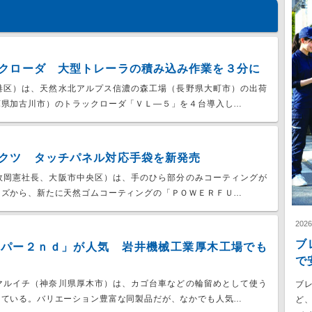
クローダ 大型トレーラの積み込み作業を３分に
港区）は、天然水北アルプス信濃の森工場（長野県大町市）の出荷
庫県加古川市）のトラックローダ「ＶＬ―５」を４台導入し…
クツ タッチパネル対応手袋を新発売
政岡憲社長、大阪市中央区）は、手のひら部分のみコーティングが
ーズから、新たに天然ゴムコーティングの「ＰＯＷＥＲＦＵ…
202
ブ
スパー２ｎｄ」が人気 岩井機械工業厚木工場でも
で
マルイチ（神奈川県厚木市）は、カゴ台車などの輪留めとして使う
ブ
している。バリエーション豊富な同製品だが、なかでも人気…
ど