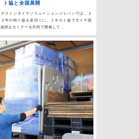
 ト協と全国展開
リヂストンタイヤソリューションジャパンでは、２
２２年の秋ト協を皮切りに、１８のト協でタイヤ脱
故防止セミナーを共同で開催して...