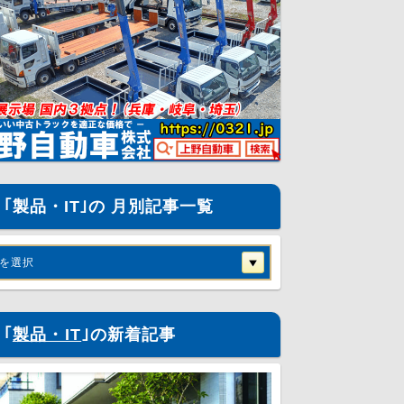
｢製品・IT｣の 月別記事一覧
を選択
｢
製品・IT
｣の新着記事