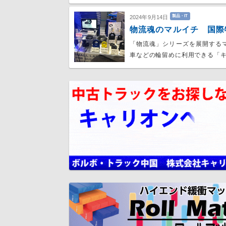
製品・IT
2024年9月14日
物流魂のマルイチ 国際
「物流魂」シリーズを展開する
車などの輪留めに利用できる「