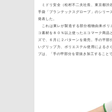
ミドリ安全（松村不二夫社長、東京都渋谷
手袋「プランテックスグローブ」のシリー
発表した。
これは東レが製造する部分植物由来ポリエ
コ素材を８０％以上使ったエコマーク商品
ズで、６月に２パターンを発売。手の平部
いグリップ力、ポリエステル使用によるさ
ブは、「手の甲部分を背抜き加工すること