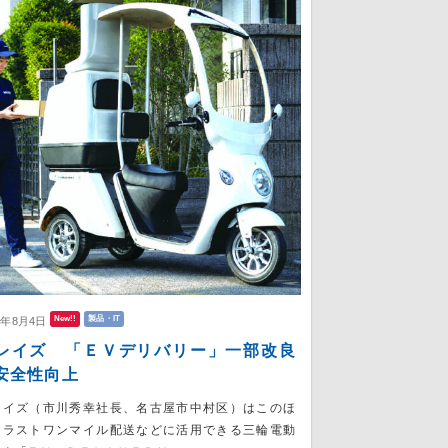
New!!
製品・IT
6年8月4日
レイズ 「ＥＶデリバリー」一部改良
安全性向上
レイズ（市川秀幸社長、名古屋市中村区）はこのほ
、ラストワンマイル配送などに活用できる三輪電動