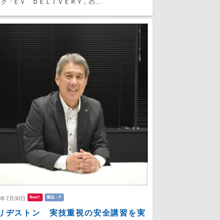
ク「ＥＶ ＤＥＬＩＶＥＲＹ」の...
New!!
製品・IT
6年7月30日
リヂストン 実技重視の安全講習を実