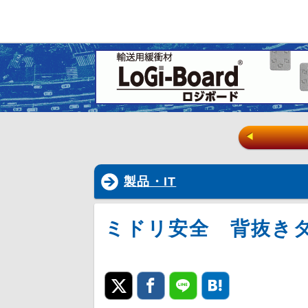
◀
製品・IT
ミドリ安全 背抜き