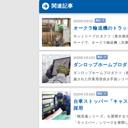
関連記事
製品・IT
2025年9月5日
オークラ輸送機のトラッ
サントリープロダクツ（東京都
ヤードで、オークラ輸送機（兵
製品・IT
2025年3月10日
ダンロップホームプロダ
ダンロップホームプロダクツ（
施された作業用背抜き手袋シリ
製品・IT
2025年2月18日
台車ストッパー「キャ
採用
「物流魂シリーズ」を展開する
「キャスパー」シリーズを展開