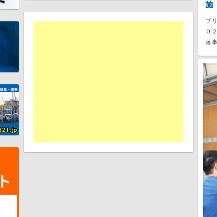
施
ブ
０
落事