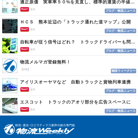
適正原価 実車率５０%を見直し、標準的運賃の半値の恐れも
New!!
8/5
ブログ・物流ニュース
ＨＣＳ 熊本近辺の「トラック通れた道マップ」公開
New!!
8/5
ブログ・物流ニュース
自転車が従う信号はどれ？ トラックドライバーも問われる認識
New!!
8/5
ブログ・物流ニュース
物流メルマガ登録無料！
【PR】
物流ウィークリー
アイリスオーヤマなど 自動トラックと貨物列車連携
New!!
8/5
ブログ・物流ニュース
エスコット トラックのアオリ部分を広告スペースに
New!!
8/4
ブログ・物流ニュース