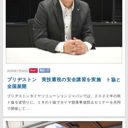
New!!
製品・IT
2026年7月30日
ブリヂストン 実技重視の安全講習を実施 ト協と
全国展開
ブリヂストンタイヤソリューションジャパンでは、２０２２年の秋
ト協を皮切りに、１８のト協でタイヤ脱落事故防止セミナーを共同
で開催して...