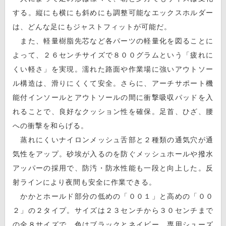
する。縦にも横にも斜めにも調整可能なエックスホルダー
は、どんな足にもジャストフィットが可能だ。
また、軽量樹脂先芯など各パーツの軽量化を図ることに
よって、２６センチサイズで８００グラムという「疲れに
くい軽さ」を実現。濡れた路面や作業場に強いアウトソー
ル構造は、滑りにくくて安全。さらに、アーチサポート機
能付インソールとアウトソールの間に衝撃吸収パッドを入
れることで、良好なクッション性を確保。足首、ひざ、腰
への衝撃を和らげる。
蒸れにくいナイロンメッシュ舌部と２種類の通気穴が通
気性をアップ。砂埃が入るのを防ぐメッシュホールや撥水
アッパーの採用で、防汚・防水性能も一段と向上した。反
射ラインにより夜間も安全に作業できる。
かかとホールド部分の低めの「００１」と高めの「００
２」の２タイプ。サイズは２３センチから３０センチまで
の全８サイズで、色はブラックとネイビー。専用シューズ