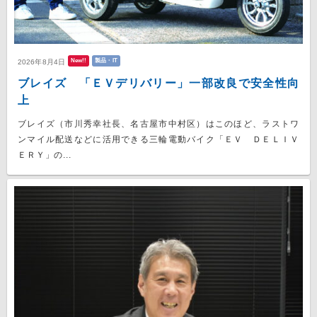
New!!
製品・IT
2026年8月4日
ブレイズ 「ＥＶデリバリー」一部改良で安全性向
上
ブレイズ（市川秀幸社長、名古屋市中村区）はこのほど、ラストワ
ンマイル配送などに活用できる三輪電動バイク「ＥＶ ＤＥＬＩＶ
ＥＲＹ」の...