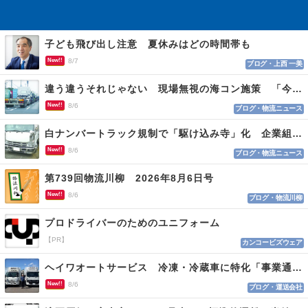
子ども飛び出し注意 夏休みはどの時間帯も
New!!
8/7
ブログ・上西 一美
違う違うそれじゃない 現場無視の海コン施策 「今でも平均２～３時間は待つ」
New!!
8/6
ブログ・物流ニュース
白ナンバートラック規制で「駆け込み寺」化 企業組合が入会基準を見直しへ
New!!
8/6
ブログ・物流ニュース
第739回物流川柳 2026年8月6日号
New!!
8/6
ブログ・物流川柳
プロドライバーのためのユニフォーム
【PR】
カンコービズウェア
ヘイワオートサービス 冷凍・冷蔵車に特化「事業通じ貢献目指す」
New!!
8/6
ブログ・運送会社