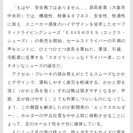
「もはや、安全靴ではありません」。原田産業（大阪市
中央区）では、機能性、軽量＆タフネス、安全性、快適性
に加え、スニーカー感覚のハイデザインを追求したセーフ
ティドライビングシューズ『ＥＸﾑＳＨＯＥＳ（エックス・
シューズ）』の発売を開始。セールスドライバーの不満の
声をヒントに、ひとつひとつ改良を重ねた。運送、引越、
宅配業に従事する『スタイリッシュなドライバー達』にイ
チオシなシューズの誕生だ。
アクセル・ブレーキの踏み替えがとてもスムーズなかか
とデザインで、運転しやすく疲労を軽減する。かかと部を
浅く（かかと高を低く）すれば靴は脱ぎやすくなるが、半
面、足が抜けやすく、とても作業しづらいものになってし
まう。この難題を解決したのが新開発の「エックスホルダ
ー」。ホルダーの中点位置をやや上部に移動させることに
よって、足のホールド性を十分に確保している。
人によって足の形は様々で、朝と夕方でもサイズは変化