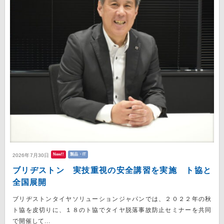
New!!
製品・IT
2026年7月30日
ブリヂストン 実技重視の安全講習を実施 ト協と
全国展開
ブリヂストンタイヤソリューションジャパンでは、２０２２年の秋
ト協を皮切りに、１８のト協でタイヤ脱落事故防止セミナーを共同
で開催して...