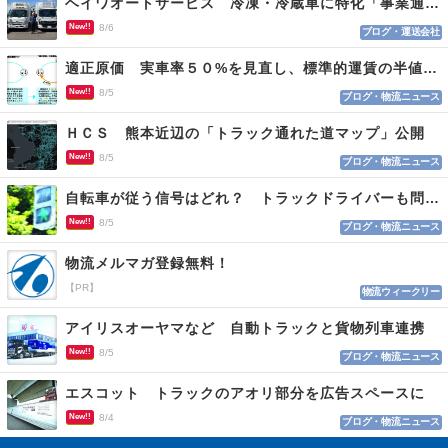
ヘイワオートサービス 冷凍・冷蔵車に特化「事業通じ貢献目指す」
New!!
8/6
ブログ・運送会社
適正原価 実車率５０%を見直し、標準的運賃の半値の恐れも
New!!
8/5
ブログ・物流ニュース
ＨＣＳ 熊本近辺の「トラック通れた道マップ」公開
New!!
8/5
ブログ・物流ニュース
自転車が従う信号はどれ？ トラックドライバーも問われる認識
New!!
8/5
ブログ・物流ニュース
物流メルマガ登録無料！
【PR】
物流ウィークリー
アイリスオーヤマなど 自動トラックと貨物列車連携
New!!
8/5
ブログ・物流ニュース
エスコット トラックのアオリ部分を広告スペースに
New!!
8/4
ブログ・物流ニュース