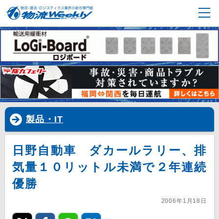
製品・IT
日野自動車 ダカールラリー、排
気量１０リットル未満で２年連続
優勝
2006年1月18日