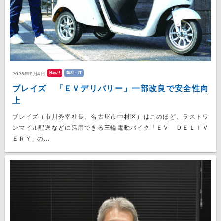
New!!
製品・IT
2026年8月4日
ブレイズ 「ＥＶデリバリー」一部改良で安全性向
上
ブレイズ（市川秀幸社長、名古屋市中村区）はこのほど、ラストワ
ンマイル配送などに活用できる三輪電動バイク「ＥＶ ＤＥＬＩＶ
ＥＲＹ」の...