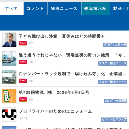
すべて
コメント
物流ニュース
物流掲示板
製品・I
子ども飛び出し注意 夏休みはどの時間帯も
New!!
8/7
ブログ・上西 一美
違う違うそれじゃない 現場無視の海コン施策 「今でも平均２～３時間は待つ」
New!!
8/6
ブログ・物流ニュース
白ナンバートラック規制で「駆け込み寺」化 企業組合が入会基準を見直しへ
New!!
8/6
ブログ・物流ニュース
第739回物流川柳 2026年8月6日号
New!!
8/6
ブログ・物流川柳
プロドライバーのためのユニフォーム
【PR】
カンコービズウェア