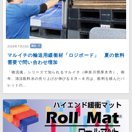
製品・IT
2026年7月23日
マルイチの輸送用緩衝材「ロジボード」 夏の飲料
需要で問い合わせ増加
「物流魂」シリーズで知られるマルイチ（神奈川県厚木市）。例
年、清涼飲料水の売り上げが伸びる６月～８月は、飲料を積んだパ
レットの...