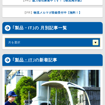
【PR】
協力会社募集中です！【物流掲示板】
【PR】
物流メルマガ登録受付中【無料！】
｢製品・IT｣の 月別記事一覧
月を選択
｢
製品・IT
｣の新着記事