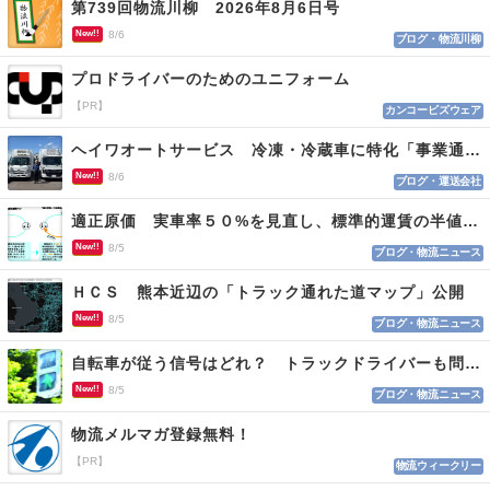
第739回物流川柳 2026年8月6日号
New!!
8/6
ブログ・物流川柳
プロドライバーのためのユニフォーム
【PR】
カンコービズウェア
ヘイワオートサービス 冷凍・冷蔵車に特化「事業通じ貢献目指す」
New!!
8/6
ブログ・運送会社
適正原価 実車率５０%を見直し、標準的運賃の半値の恐れも
New!!
8/5
ブログ・物流ニュース
ＨＣＳ 熊本近辺の「トラック通れた道マップ」公開
New!!
8/5
ブログ・物流ニュース
自転車が従う信号はどれ？ トラックドライバーも問われる認識
New!!
8/5
ブログ・物流ニュース
物流メルマガ登録無料！
【PR】
物流ウィークリー