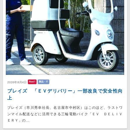
New!!
製品・IT
2026年8月4日
ブレイズ 「ＥＶデリバリー」一部改良で安全性向
上
ブレイズ（市川秀幸社長、名古屋市中村区）はこのほど、ラストワ
ンマイル配送などに活用できる三輪電動バイク「ＥＶ ＤＥＬＩＶ
ＥＲＹ」の...