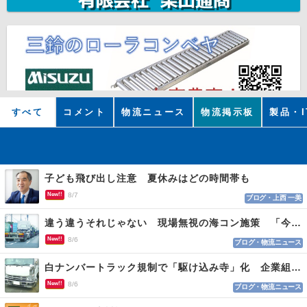
すべて
コメント
物流ニュース
物流掲示板
製品・I
子ども飛び出し注意 夏休みはどの時間帯も
New!!
8/7
ブログ・上西 一美
違う違うそれじゃない 現場無視の海コン施策 「今でも平均２～３時間は待つ」
New!!
8/6
ブログ・物流ニュース
白ナンバートラック規制で「駆け込み寺」化 企業組合が入会基準を見直しへ
New!!
8/6
ブログ・物流ニュース