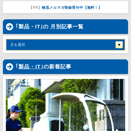
【PR】
物流メルマガ登録受付中【無料！】
｢製品・IT｣の 月別記事一覧
月を選択
｢
製品・IT
｣の新着記事