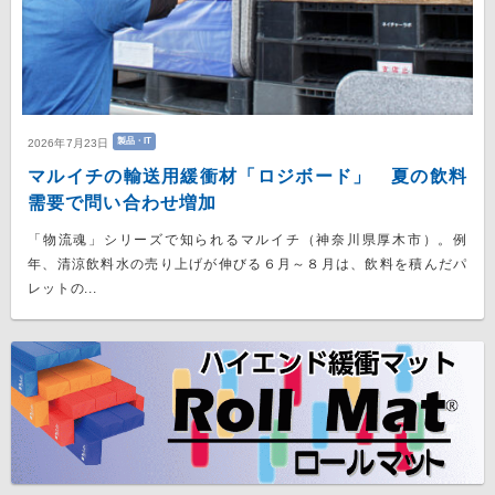
製品・IT
2026年7月23日
マルイチの輸送用緩衝材「ロジボード」 夏の飲料
需要で問い合わせ増加
「物流魂」シリーズで知られるマルイチ（神奈川県厚木市）。例
年、清涼飲料水の売り上げが伸びる６月～８月は、飲料を積んだパ
レットの...