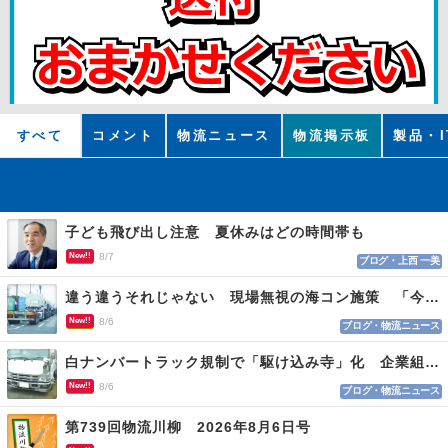
すべて
コメント
物流ニュース
物流掲示板
製品・I
子ども飛び出し注意 夏休みはどの時間帯も
New!!
8/7
ブログ・上西 一美
違う違うそれじゃない 現場無視の海コン施策 「今でも平均２～３時間は待つ」
New!!
8/6
ブログ・物流ニュース
白ナンバートラック規制で「駆け込み寺」化 企業組合が入会基準を見直しへ
New!!
8/6
ブログ・物流ニュース
第739回物流川柳 2026年8月6日号