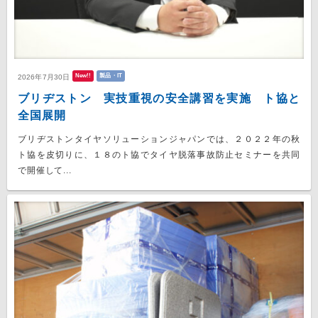
New!!
製品・IT
2026年7月30日
ブリヂストン 実技重視の安全講習を実施 ト協と
全国展開
ブリヂストンタイヤソリューションジャパンでは、２０２２年の秋
ト協を皮切りに、１８のト協でタイヤ脱落事故防止セミナーを共同
で開催して...