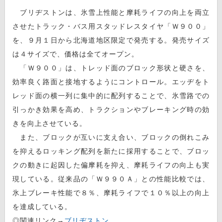
ブリヂストンは、氷雪上性能と摩耗ライフの向上を両立
させたトラック・バス用スタッドレスタイヤ「Ｗ９００」
を、９月１日から北海道地区限定で発売する。発売サイズ
は４サイズで、価格は全てオープン。
「Ｗ９００」は、トレッド面のブロック形状と硬さを、
効率良く路面と接地するようにコントロール。エッヂをト
レッド面の横一列に集中的に配列することで、氷雪路での
引っかき効果を高め、トラクションやブレーキング時の効
きを向上させている。
また、ブロックが互いに支え合い、ブロックの倒れこみ
を抑えるロッキング配列を新たに採用することで、ブロッ
クの動きに起因した偏摩耗を抑え、摩耗ライフの向上も実
現している。従来品の「Ｗ９９０Ａ」との性能比較では、
氷上ブレーキ性能で８％、摩耗ライフで１０％以上の向上
を達成している。
◎関連リンク→
ブリヂストン