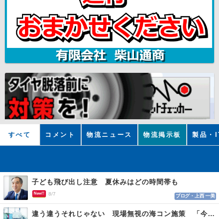
すべて
コメント
物流ニュース
物流掲示板
製品・I
子ども飛び出し注意 夏休みはどの時間帯も
New!!
8/7
ブログ・上西 一美
違う違うそれじゃない 現場無視の海コン施策 「今でも平均２～３時間は待つ」