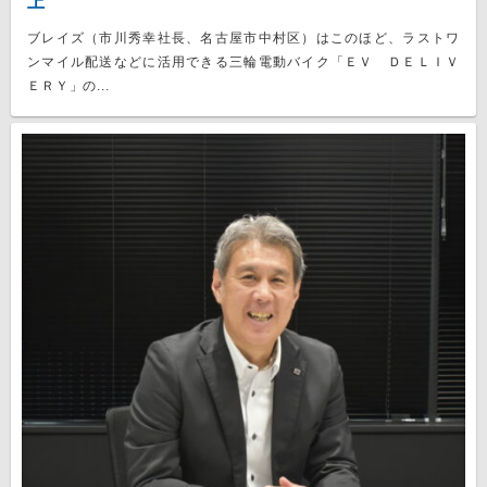
上
ブレイズ（市川秀幸社長、名古屋市中村区）はこのほど、ラストワ
ンマイル配送などに活用できる三輪電動バイク「ＥＶ ＤＥＬＩＶ
ＥＲＹ」の...