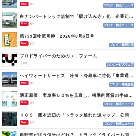
New!!
8/6
ブログ・物流ニュース
白ナンバートラック規制で「駆け込み寺」化 企業組合が入会基準を見直しへ
New!!
8/6
ブログ・物流ニュース
第739回物流川柳 2026年8月6日号
New!!
8/6
ブログ・物流川柳
プロドライバーのためのユニフォーム
【PR】
カンコービズウェア
ヘイワオートサービス 冷凍・冷蔵車に特化「事業通じ貢献目指す」
New!!
8/6
ブログ・運送会社
適正原価 実車率５０%を見直し、標準的運賃の半値の恐れも
New!!
8/5
ブログ・物流ニュース
ＨＣＳ 熊本近辺の「トラック通れた道マップ」公開
New!!
8/5
ブログ・物流ニュース
自転車が従う信号はどれ？ トラックドライバーも問われる認識