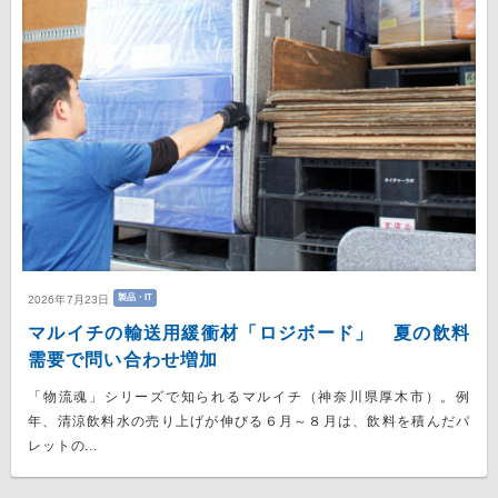
製品・IT
2026年7月23日
マルイチの輸送用緩衝材「ロジボード」 夏の飲料
需要で問い合わせ増加
「物流魂」シリーズで知られるマルイチ（神奈川県厚木市）。例
年、清涼飲料水の売り上げが伸びる６月～８月は、飲料を積んだパ
レットの...