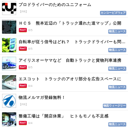
プロドライバーのためのユニフォーム
【PR】
カンコービズウェア
ＨＣＳ 熊本近辺の「トラック通れた道マップ」公開
New!!
8/5
物流ニュース
自転車が従う信号はどれ？ トラックドライバーも問われる認識
New!!
8/5
物流ニュース
アイリスオーヤマなど 自動トラックと貨物列車連携
New!!
8/5
物流ニュース
エスコット トラックのアオリ部分を広告スペースに
New!!
8/4
物流ニュース
物流メルマガ登録無料！
【PR】
物流ウィークリー
整備工場は「開店休業」 ヒトもモノも不足感
New!!
8/4
物流ニュース