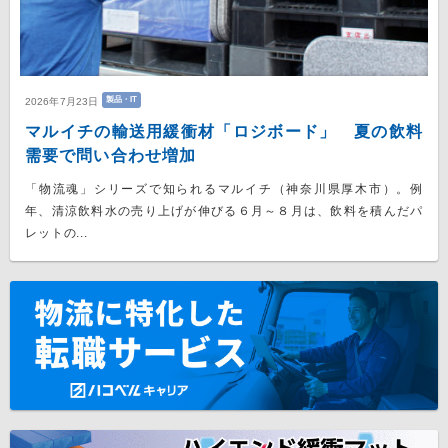
製品・IT
2026年7月23日
マルイチの輸送用緩衝材「ロジボード」 夏の飲料
需要で問い合わせ増加
「物流魂」シリーズで知られるマルイチ（神奈川県厚木市）。例
年、清涼飲料水の売り上げが伸びる６月～８月は、飲料を積んだパ
レットの...