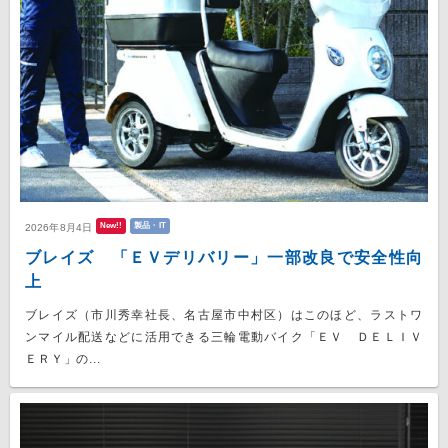
New!!
製品・IT
2026年8月4日
ブレイズ 「ＥＶデリバリー」一部改良で安全性向
上
ブレイズ（市川秀幸社長、名古屋市中村区）はこのほど、ラストワ
ンマイル配送などに活用できる三輪電動バイク「ＥＶ ＤＥＬＩＶ
ＥＲＹ」の...