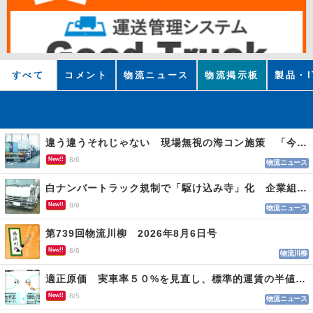
すべて
コメント
物流ニュース
物流掲示板
製品・I
違う違うそれじゃない 現場無視の海コン施策 「今でも平均２～３時間は待つ」
New!!
8/6
物流ニュース
白ナンバートラック規制で「駆け込み寺」化 企業組合が入会基準を見直しへ
New!!
8/6
物流ニュース
第739回物流川柳 2026年8月6日号
New!!
8/6
物流川柳
適正原価 実車率５０%を見直し、標準的運賃の半値の恐れも
New!!
8/5
物流ニュース