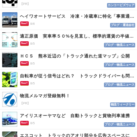
【PR】
カンコービズウェア
ヘイワオートサービス 冷凍・冷蔵車に特化「事業通じ貢献目指す」
New!!
8/6
ブログ・運送会社
適正原価 実車率５０%を見直し、標準的運賃の半値の恐れも
New!!
8/5
ブログ・物流ニュース
ＨＣＳ 熊本近辺の「トラック通れた道マップ」公開
New!!
8/5
ブログ・物流ニュース
自転車が従う信号はどれ？ トラックドライバーも問われる認識
New!!
8/5
ブログ・物流ニュース
物流メルマガ登録無料！
【PR】
物流ウィークリー
アイリスオーヤマなど 自動トラックと貨物列車連携
New!!
8/5
ブログ・物流ニュース
エスコット トラックのアオリ部分を広告スペースに