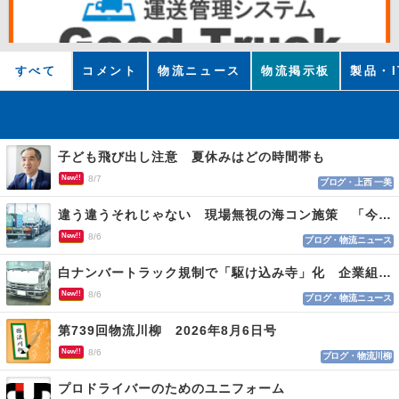
すべて
コメント
物流ニュース
物流掲示板
製品・I
子ども飛び出し注意 夏休みはどの時間帯も
New!!
8/7
ブログ・上西 一美
違う違うそれじゃない 現場無視の海コン施策 「今でも平均２～３時間は待つ」
New!!
8/6
ブログ・物流ニュース
白ナンバートラック規制で「駆け込み寺」化 企業組合が入会基準を見直しへ
New!!
8/6
ブログ・物流ニュース
第739回物流川柳 2026年8月6日号
New!!
8/6
ブログ・物流川柳
プロドライバーのためのユニフォーム