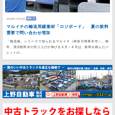
製品・IT
2026年7月23日
マルイチの輸送用緩衝材「ロジボード」 夏の飲料
需要で問い合わせ増加
「物流魂」シリーズで知られるマルイチ（神奈川県厚木市）。例
年、清涼飲料水の売り上げが伸びる６月～８月は、飲料を積んだパ
レットの...