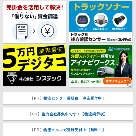
【PR】
物流センター長研修 申込受付中！
【PR】
協力会社募集中です！【物流掲示板】
【PR】
物流メルマガ登録受付中【無料！】