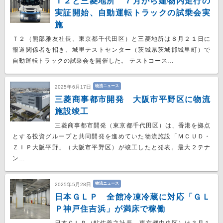
Ｔ２と三菱地所 ７月から建物内走行の
実証開始、自動運転トラックの試乗会実
施
Ｔ２（熊部雅友社長、東京都千代田区）と三菱地所は８月２１日に
報道関係者を招き、城里テストセンター（茨城県茨城郡城里町）で
自動運転トラックの試乗会を開催した。 テストコース…
物流ニュース
2025年6月17日
三菱商事都市開発 大阪市平野区に物流
施設竣工
三菱商事都市開発（東京都千代田区）は、香港を拠点
とする投資グループと共同開発を進めていた物流施設「ＭＣＵＤ・
ＺＩＰ大阪平野」（大阪市平野区）が竣工したと発表。最大２テナ
ン…
物流ニュース
2025年5月28日
日本ＧＬＰ 全館冷凍冷蔵に対応「ＧＬ
Ｐ神戸住吉浜」が満床で稼働