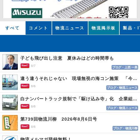
すべて
コメント
物流ニュース
物流掲示板
製品・I
子ども飛び出し注意 夏休みはどの時間帯も
New!!
8/7
ブログ・上西 一美
違う違うそれじゃない 現場無視の海コン施策 「今でも平均２～３時間は待つ」
New!!
8/6
ブログ・物流ニュース
白ナンバートラック規制で「駆け込み寺」化 企業組合が入会基準を見直しへ
New!!
8/6
ブログ・物流ニュース
第739回物流川柳 2026年8月6日号
New!!
8/6
ブログ・物流川柳
物流メルマガ登録無料！