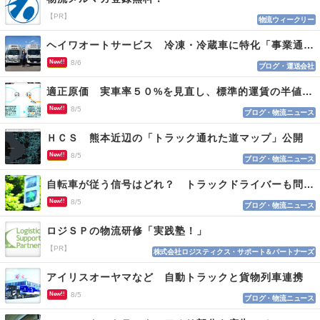
【PR】
物流ウィークリー
ヘイワオートサービス 冷凍・冷蔵車に特化「事業通じ貢献目指す」
New!!
8/6
ブログ・運送会社
適正原価 実車率５０%を見直し、標準的運賃の半値の恐れも
New!!
8/5
ブログ・物流ニュース
ＨＣＳ 熊本近辺の「トラック通れた道マップ」公開
New!!
8/5
ブログ・物流ニュース
自転車が従う信号はどれ？ トラックドライバーも問われる認識
New!!
8/5
ブログ・物流ニュース
ロジＳＰの物流研修「実践塾！」
【PR】
株式会社ロジスティクス・サポート＆パートナーズ
アイリスオーヤマなど 自動トラックと貨物列車連携
New!!
8/5
ブログ・物流ニュース