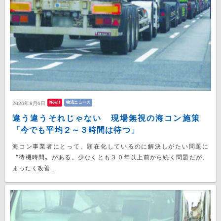
New!!
物流ニュース
2026年8月6日
違う違うそれじゃない 現場無視の海コン施策
「今でも平均２～３時間は待つ」
海コン事業者にとって、顕在化しているのに解決しがたい問題に
〝待機時間〟がある。少なくとも３０年以上前から続く問題だが、
まったく改善...