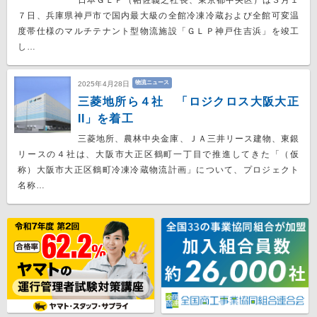
日本ＧＬＰ（帖佐義之社長、東京都中央区）は３月１
７日、兵庫県神戸市で国内最大級の全館冷凍冷蔵および全館可変温
度帯仕様のマルチテナント型物流施設「ＧＬＰ神戸住吉浜」を竣工
し…
物流ニュース
2025年4月28日
三菱地所ら４社 「ロジクロス大阪大正
II」を着工
三菱地所、農林中央金庫、ＪＡ三井リース建物、東銀
リースの４社は、大阪市大正区鶴町一丁目で推進してきた「（仮
称）大阪市大正区鶴町冷凍冷蔵物流計画」について、プロジェクト
名称…